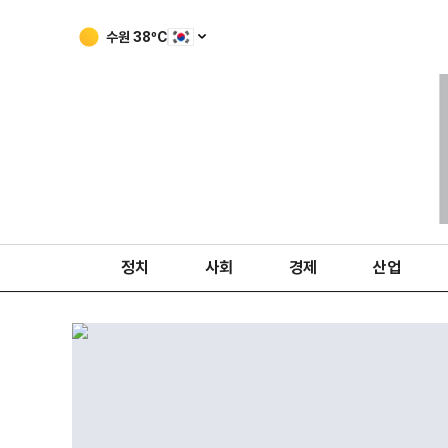
수원
38
ºC
정치
사회
경제
산업