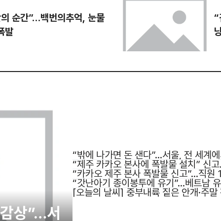
단의 순간”…백번의추억, 눈물
“
폭발
“밖에 나가면 돈 샌다”…서울, 전 세계에
“제주 카카오 본사에 폭발물 설치” 신고
“카카오 제주 본사 폭발물 신고”…직원 1
“갓난아기 종이봉투에 유기”…베트남 유
[오늘의 날씨] 중부내륙 짙은 안개·주말
 감상”…서