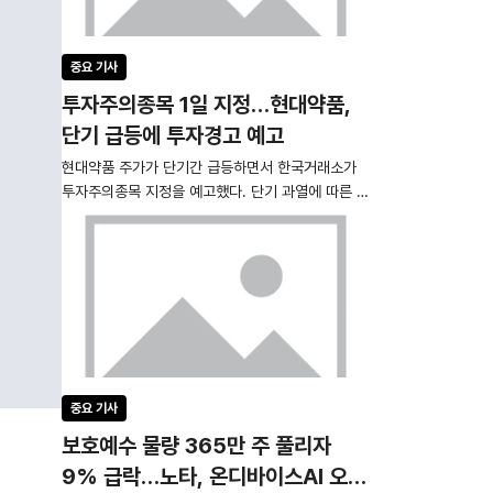
중요 기사
투자주의종목 1일 지정…현대약품,
단기 급등에 투자경고 예고
현대약품 주가가 단기간 급등하면서 한국거래소가
투자주의종목 지정을 예고했다. 단기 과열에 따른 위
험 신호가 켜진 만큼 개인투자자를 중심으로 투자 리
스크 관리 필요성이 커지고 있다. 시장에서는 향후
추가 상승 여부에 따라 투자경고종목, 투자위험종목
으로 단계적으로 격상될 수 있다는 점에 주목하고 있
다. 한국거래소에 따르면 현대약품은 투자경고종목
으로 지정될 가능성이 있어 2025년 12월 9일 하루
동안 투자주의종목으로 지정된다. 거래소는 현대약
품이 최근 단
중요 기사
보호예수 물량 365만 주 풀리자
9% 급락…노타, 온디바이스AI 오버