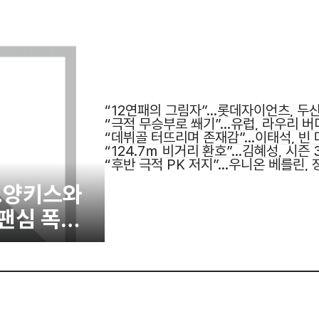
“12연패의 그림자”…롯데자이언츠, 두
“극적 무승부로 쐐기”…유럽, 라우리 버
번째 새 역사
“데뷔골 터뜨리며 존재감”…이태석, 빈 
“124.7ｍ 비거리 환호”…김혜성, 시즌
“후반 극적 PK 저지”…우니온 베를린,
…양키스와
팬심 폭발