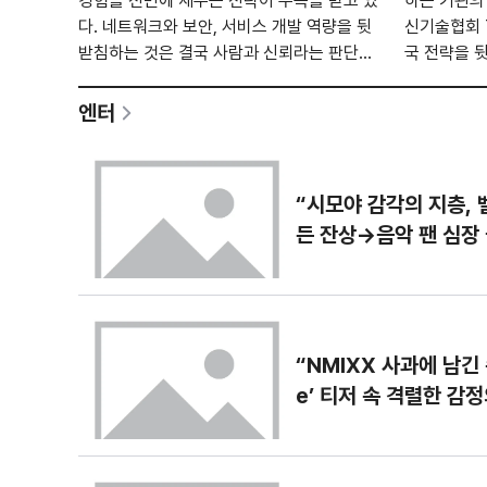
경험을 전면에 세우는 전략이 주목을 받고 있
하는 기관의
다. 네트워크와 보안, 서비스 개발 역량을 뒷
신기술협회 
받침하는 것은 결국 사람과 신뢰라는 판단에
국 전략을 
서다. LG유플러스가 2026년 신년 메시지에
재편한 것도
서 내건 핵심 키워드도 바로 신뢰다. 업계에서
험기관을 넘어
엔터
는 이번 선언을 5G 고도화와 기업용 디지털
보안, 데이
전환, 구독·콘텐츠 플랫폼 확장 경쟁의 분기점
랫폼으로 진
으로 보는 시각도 나온다. 홍범식 LG유플러
는 이번 개편
“시모야 감각의 지층,
스 사장은 2일 사내
분기점으로 
든 잔상→음악 팬 심장
“NMIXX 사과에 남긴 속
e’ 티저 속 격렬한 감
대 고조