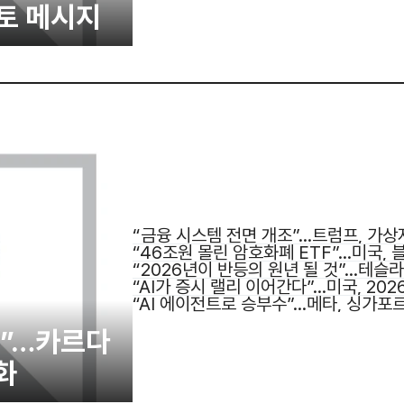
영토 메시지
“금융 시스템 전면 개조”...트럼프, 가
“46조원 몰린 암호화폐 ETF”…미국,
“2026년이 반등의 원년 될 것”…테슬라
“AI가 증시 랠리 이어간다”…미국, 20
“AI 에이전트로 승부수”…메타, 싱가포
다”…카르다
화