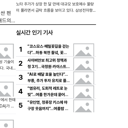
행 우려에 출렁
노타 주가가 상장 한 달 만에 대규모 보호예수 물량
이 풀리면서 급락 흐름을 보이고 있다. 삼성전자향
러싼 펜
AI 기술 공급 계약 등 굵직한 호재에도 단기 오버행
패드의
부담이 부각되며 개인 투자자들의 불안 심리가 커지
 딜레마를
는 모습이다. 전문가들은 수급 충격이 진정된 이후
실시간 인기 기사
기술·매출 연계 여부가 향후 주가 방향성을 가를 변
수라고 진단하고 있다. 3일 KRX 정보데이터시스템
“코스모스·메밀꽃길을 걷는
1
에 따르면 이날 장중 기준 노타 주가는 4만250원으
다”…하동 북천 들녘, 꽃과
로 전일 대비 9.24% 하락 중이다. 장중 저가는
노래로 물드는 가을의 하루
사이버안보 최고위 정책과
2
성 기술이
정 3기…국정원·카이스트,
다. 국내
리더 안보역량 키운다
접근성 개선
“AI로 배달 효율 높인다”…
3
을 전면에
부릉, 추가 투자 유치로 플랫
스트리밍 등
폼 혁신 가속
“염유리, 도회적 레트로 눈
4
없이 모든
빛”…여름 한가운데 묻어난
는 환경 조
장에서 한때
자유의 감각→팬들 궁금증
“유인영, 정류장 키스에 야
5
다. 업계에
A)가 20
증폭
구장 웃음까지”…여름밤 마
성 표준 경
 중대한 기
음 흔든 감동→다시 궁금한
액 상위권
변화
을 기점으로