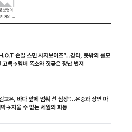
여부가 시
 1일 미국
건강보험이
 카르다노
 케어의 지
한 알라질
고시에 따
동안 간이식
도 변화가
환 약제 보
H.O.T 손길 스민 사자보이즈”…강타, 뜻밖의 롤모
다. GC녹
 1일부로
델 고백→멤버 폭소와 짓궂은 장난 번져
김고은, 바다 앞에 멈춰 선 심장”…은중과 상연 마
지막→지울 수 없는 세월의 파동