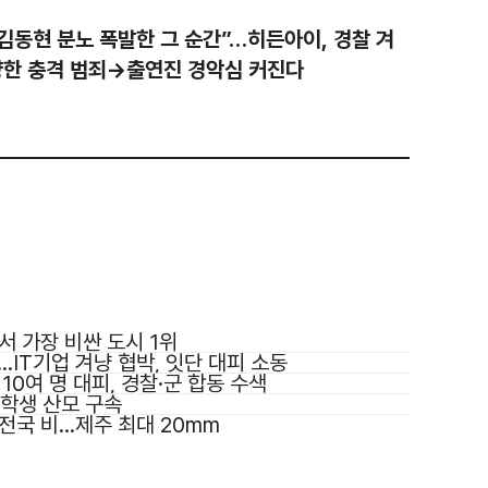
김동현 분노 폭발한 그 순간”…히든아이, 경찰 겨
냥한 충격 범죄→출연진 경악심 커진다
서 가장 비싼 도시 1위
…IT기업 겨냥 협박, 잇단 대피 소동
10여 명 대피, 경찰·군 합동 수색
학생 산모 구속
 전국 비…제주 최대 20mm