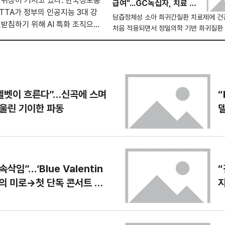
 위상이 커지고 있다. 한국정보통
급여"...GC녹십자, 치료 접
본격화하는 ‘기관 투자의 시대’에서 생존 
TTA가 정부의 인공지능 3대 강
근성 전환점
험대에 올랐다는 분석이다. 현지시각 기준
담즙정체성 소아 희귀간질환 치료제에 
뒷받침하기 위해 AI 특화 조직으로
(USA) 가상자산 전문 매체 데일리코인은
처음 적용되면서 정밀의학 기반 희귀질환
 이런 흐름과 맞물린다. 단순한 시
가 2025년 한 해 동안 60 이상 하락
형이 바뀌는 분위기다. GC녹십자가 개발
 AI 모델과 반도체, 네트워크,
증후군 치료제 리브말리액이 보건복지부 
터센터까지 전 주기를 검증하는 플
라 건강보험 급여목록에 등재되면서, 그
화하겠다는 구상이다. 업계에서
에 의존하던 국내 소아 환자 치료 전략에
예상된다. 업계에서는 이번 조치를 희귀질
을 국내 AI 신뢰성 체계 구축의
 벨벳이 흐른다”…신곡에 스며
“
장성 확대 경쟁의 분기점으로 해석하고 있
보는 시각
십자는 알라질증후군 치료제 리브말리액이
 울린 기이한 파동
건강보험 급여가 적용
삭임”…‘Blue Valentin
“
정의 미로→첫 단독 콘서트 기