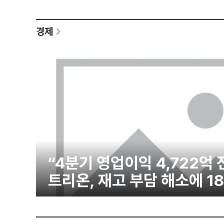
경제
“4분기 영업이익 4,722억
트리온, 재고 부담 해소에 1
숨고르기