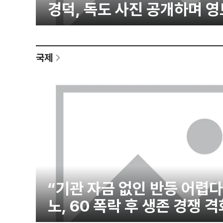
경덕, 독도 사진 공개하며 
국제
“기관 자금 없인 반등 어렵
노, 60 폭락 후 생존 경쟁 격