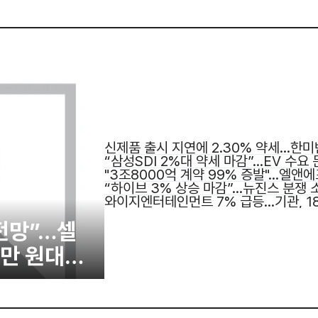
신제품 출시 지연에 2.30% 약세…한미
“삼성SDI 2%대 약세 마감”…EV 수요
"3조8000억 계약 99% 증발"…엘앤에
“하이브 3% 상승 마감”…뉴진스 분쟁 
와이지엔터테인먼트 7% 급등…기관, 1
 전망”…셀
8만 원대