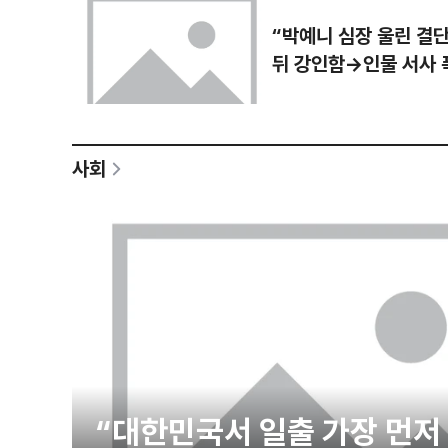
“박예니 심장 울린 결
뒤 강인함→인물 서사 
사회
“대한민국서 일출 가장 먼저