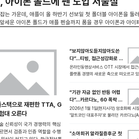
, 아이폰 폴드에 펜 도입 저울질
잡는 가운데, 애플이 올 하반기 선보일 첫 폴더블 아이폰을 둘
 앞세운 아이폰 폴드가 애플 펜슬까지 품을 경우 아이폰과 아이
. 반대로 초박형 디자인을 우선할 경우, 삼성전자가 겪은 S펜
도 나온다. 업계에서는 이번 선택이 폴더블폰
“보지않아도듣지않아도쓴
다”…티빙, 접근성강화로 O
TT포용확대
온라인동영상서비스 OTT 시장에서 접근
플랫폼 경쟁의 새로운 축으로 떠오르고 있
OTT 티빙이 시청각 장애인을 위한 앱 
업데이트를 단행하며 포용적 사용자 경험
“기관 자금 없인 반등 어렵
내세웠다. AI 추천 알고리즘과 초고화질 
다”…카르다노, 60 폭락 후
기존 기술 경쟁을 넘어, 장애 여부와 상관
풀스택으로 재편한 TTA, G
생존 경쟁 격화
이용자가 동등하게 콘텐츠를 소비할 수 있
2026년 1월 1일(현지시각) 암호화폐 시
시험대 오른다
성이 산업 전반의 화두로 부상하는 모습이
‘알트코인 대표주자’로 불리던 카르다노(AD
서는 이번 조치를 글로벌 OTT와의 접근
25년 한 해 동안 60 이상 폭락한 여파로
술 신뢰성이 국가 경쟁력의 핵심
쟁
로를 맞고 있다는 평가가 나왔다. 시가총
르면서 검증과 인증 역할을 수행
"소아희귀 알라질증후군 첫
수성에 경고등이 켜진 가운데, 2026년