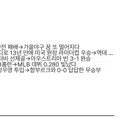
산전 패배→가을야구 꿈 또 멀어지다
디로 13년 만에 미국 원정 라이더컵 우승→역대 7
더비 선제골→아우스트리아 빈 3-1 완승
 3홈런→MLB 데뷔 0.280 빛났다
 정우영 투입→함부르크와 0-0 답답한 무승부