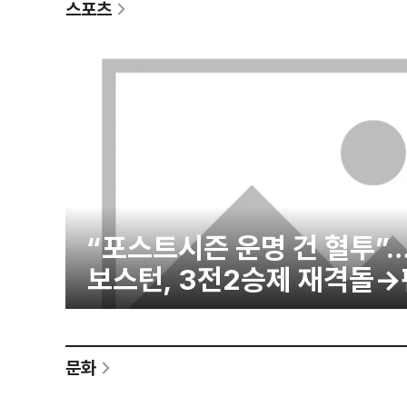
스포츠
“포스트시즌 운명 건 혈투”
보스턴, 3전2승제 재격돌→
예고
문화