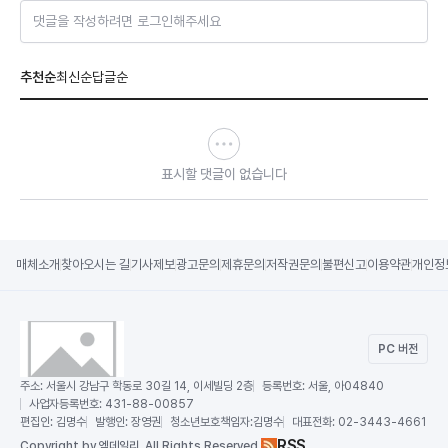
댓글을 작성하려면 로그인해주세요
추천순
최신순
답글순
표시할 댓글이 없습니다
매체소개
찾아오시는 길
기사제보
광고문의
제휴문의
저작권문의
불편신고
이용약관
개인정
PC 버전
주소:
서울시 강남구 학동로 30길 14, 이세빌딩 2층
등록번호:
서울, 아04840
사업자등록번호:
431-88-00857
편집인:
김명수
발행인:
장영권
청소년보호책임자:
김명수
대표전화:
02-3443-4661
RSS
Copy
right by 엠데일리,
All Rights Reserved.