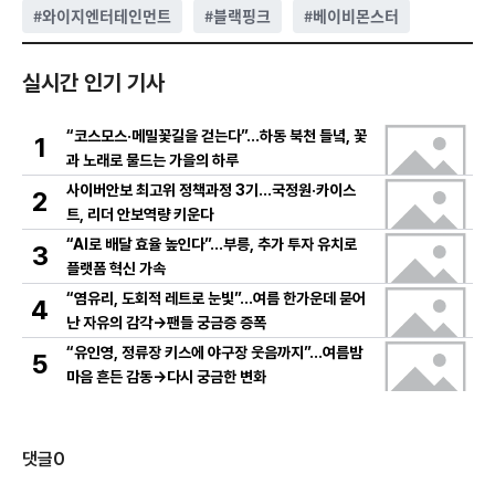
#
와이지엔터테인먼트
#
블랙핑크
#
베이비몬스터
실시간 인기 기사
“코스모스·메밀꽃길을 걷는다”…하동 북천 들녘, 꽃
1
과 노래로 물드는 가을의 하루
사이버안보 최고위 정책과정 3기…국정원·카이스
2
트, 리더 안보역량 키운다
“AI로 배달 효율 높인다”…부릉, 추가 투자 유치로
3
플랫폼 혁신 가속
“염유리, 도회적 레트로 눈빛”…여름 한가운데 묻어
4
난 자유의 감각→팬들 궁금증 증폭
“유인영, 정류장 키스에 야구장 웃음까지”…여름밤
5
마음 흔든 감동→다시 궁금한 변화
댓글
0