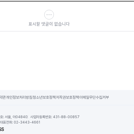
표시할 댓글이 없습니다
약관
개인정보처리방침
청소년보호정책
저작권보호정책
이메일무단수집거부
호:
서울, 아04840
사업자등록번호:
431-88-00857
대표전화:
02-3443-4661
SS