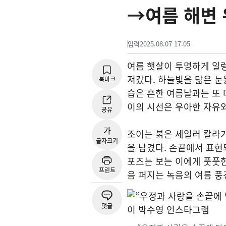
→여름 해변 
입력
2025.08.07 17:05
여름 햇살이 투명하게 일렁
져갔다. 하늘빛을 닮은 눈
북마크
습은 흔한 여름날과는 또 
이의 시선은 우아한 자유와
공유
가
조이는 붉은 세일러 칼라
글자크기
을 남겼다. 손끝에서 표현
포즈는 보는 이에게 풋풋한
프린트
음 퍼지는 녹음의 여름 풍
댓글