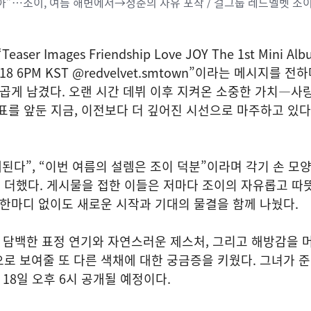
아”…조이, 여름 해변에서→청춘의 자유 포착 / 걸그룹 레드벨벳 조
er Images Friendship Love JOY The 1st Mini Al
.08.18 6PM KST @redvelvet.smtown”이라는 메시지를 
 곱게 남겼다. 오랜 시간 데뷔 이후 지켜온 소중한 가치—사
표를 앞둔 지금, 이전보다 더 깊어진 시선으로 마주하고 있
대된다”, “이번 여름의 설렘은 조이 덕분”이라며 각기 손 모
 더했다. 게시물을 접한 이들은 저마다 조이의 자유롭고 따
 한마디 없이도 새로운 시작과 기대의 물결을 함께 나눴다.
, 담백한 표정 연기와 자연스러운 제스처, 그리고 해방감을 
로 보여줄 또 다른 색채에 대한 궁금증을 키웠다. 그녀가 
18일 오후 6시 공개될 예정이다.