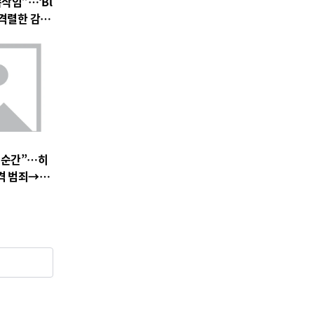
속삭임”…‘Bl
 속 격렬한 감정
 기대 고조
 순간”…히
충격 범죄→출