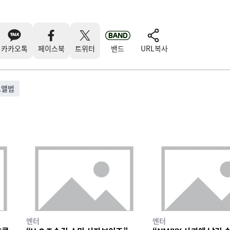
카카오톡
페이스북
트위터
밴드
URL복사
로앨범
엔터
엔터