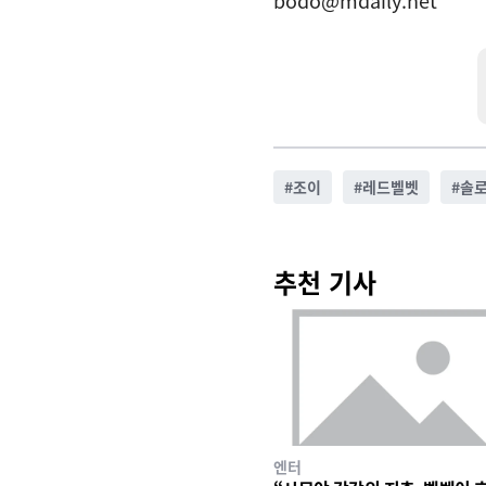
bodo@mdaily.net
#
조이
#
레드벨벳
#
솔
추천 기사
엔터