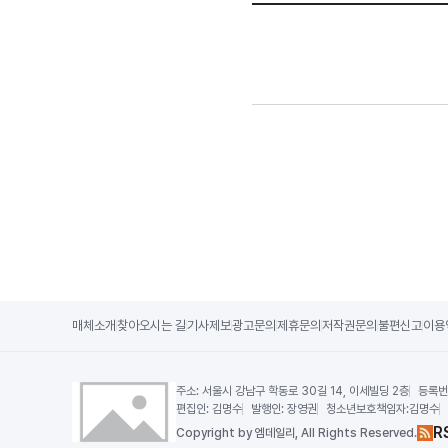
매체소개
찾아오시는 길
기사제보
광고문의
제휴문의
저작권문의
불편신고
이용
주소:
서울시 강남구 학동로 30길 14, 이세빌딩 2층
등록번
편집인:
김명수
발행인:
장영권
청소년보호책임자:
김명수
R
Copy
right by 엠데일리,
All Rights Reserved.