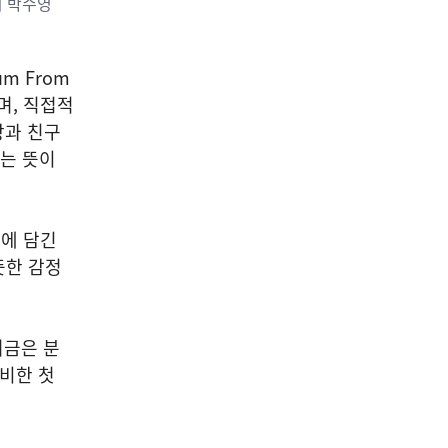
이 박수영
bum From
전하며, 직접적
랑과 친구
다는 뜻이
양에 담긴
뜻한 감정
머금은 분
준비한 첫