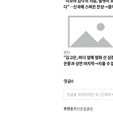
“시모야 감각의 지층, 벨벳이 
다”…신곡에 스며든 잔상→음
심장 울린 기이한 파동
엔터
“김고은, 바다 앞에 멈춰 선 심
은중과 상연 마지막→지울 수 
세월의 파동
댓글
0
댓글을 작성하려면 로그인해주
추천순
최신순
답글순