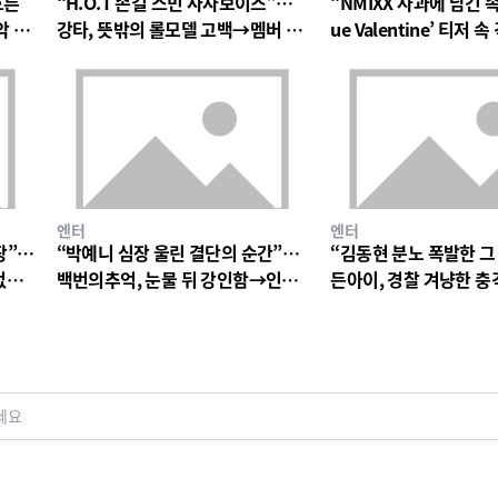
흐른
“H.O.T 손길 스민 사자보이즈”…
“NMIXX 사과에 남긴 
악 팬
강타, 뜻밖의 롤모델 고백→멤버 폭
ue Valentine’ 티저
소와 짓궂은 장난 번져
의 미로→첫 단독 콘서트
엔터
엔터
장”…
“박예니 심장 울린 결단의 순간”…
“김동현 분노 폭발한 그
없는
백번의추억, 눈물 뒤 강인함→인물
든아이, 경찰 겨냥한 
서사 폭발
연진 경악심 커진다
세요