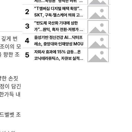
저스…국정원 "명백한 허위" 정
면 충돌
“T멤버십 디지털 혜택 확장”…
2
SKT, 구독·헬스케어 띄워 고객
락인
“반도체 국산화 기대에 상한
3
가”…원익, 흑자 전환·저평가 매
력에 주가 급등
 깊게 번
음성기반 정신건강 AI…닥터프
4
레소, 중앙대와 인재양성 MOU
 조이의 모
자회사 효과에 15% 급등…온
 향한 조
5
코닉테라퓨틱스, 자큐보 실적
상향에 흑자 기대감
양한 손짓
표정이 담긴
 한가득 내