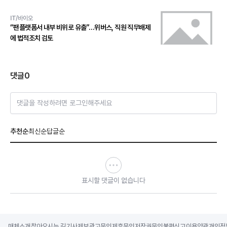
IT/바이오
“팬플랫폼서 내부 비위로 유출”…위버스, 직원 직무배제
에 법적조치 검토
댓글
0
댓글을 작성하려면 로그인해주세요
추천순
최신순
답글순
표시할 댓글이 없습니다
매체소개
찾아오시는 길
기사제보
광고문의
제휴문의
저작권문의
불편신고
이용약관
개인정