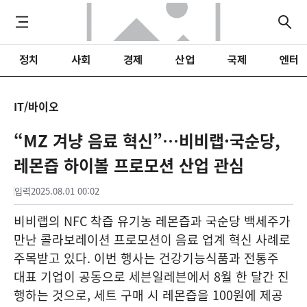
정치
사회
경제
산업
국제
엔터
IT/바이오
“MZ 겨냥 음료 혁신”…비비랩·국순당,
레몬즙 하이볼 프로모션 산업 관심
입력
2025.08.01 00:02
비비랩의 NFC 착즙 유기농 레몬즙과 국순당 백세주가
만난 콜라보레이션 프로모션이 음료 업계 혁신 사례로
주목받고 있다. 이번 행사는 건강기능식품과 전통주
대표 기업이 공동으로 세븐일레븐에서 8월 한 달간 진
행하는 것으로, 세트 구매 시 레몬즙을 100원에 제공