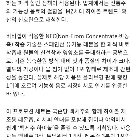
하는 파격 할인 정책이 적용된다. 업계에서는 전통주
와 기능성 음료의 결합을 'MZ세대 하이볼 트렌드' 확
산의 신호탄으로 해석한다.
비비랩이 적용한 NFC(Non-From Concentrate·비농
축) 착즙 기술은 스페인산 유기농 레몬을 한 과씩 바로
착즙해 원물의 신선함과 영양소를 극대화하는 공법으
로, 기존 농축환원 방식 대비 맛과 품질의 차이가 크다.
별도의 가공이나 물 첨가 없이 1포 형태로 제조돼 간편
성을 높였다. 실제로 해당 제품은 올리브영 판매 랭킹
1위에 오르며 기능성 음료 시장에서도 인기를 입증한
바 있다.
이 프로모션 세트는 국순당 백세주와 함께 하이볼 제
조용 레몬즙, 레시피 안내를 포함해 집이나 야외에서
쉽게 ‘백세주 하이볼’을 즐길 수 있도록 기획됐다. 사용
자는 백세주 3잔, 토닉워터 1.5잔, 레몬즙 3분의 1포와