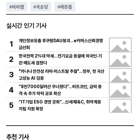
#
비비랩
#
국순당
#
레몬즙
실시간 인기 기사
개인정보유출 후쿠팡DAU붕괴…e커머스신뢰경쟁
1
급선회
한국전력 2%대 약세…전기요금 동결에 외국인·기
2
관 매도세 겹쳤다
"카나나 안전성 라마·미스트랄 추월"…정부, 첫 국산
3
고성능 AI 검증
“8만7000달러선 무너졌다”…비트코인, 급락 충
4
격 속 추가 하락 공포 확산
“IT기업 ESG 경영 강화”…신세계I&C, 취약계층
5
자립 지원 확장
추천 기사