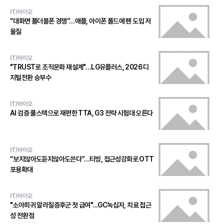
IT/바이오
“대화면 폴더블폰 경쟁”…애플, 아이폰 폴드에 펜 도입 저
울질
IT/바이오
"TRUST로 조직문화 재설계"…LG유플러스, 2026 디
지털전환 승부수
IT/바이오
AI 검증 풀스택으로 재편한 TTA, G3 전략 시험대 오른다
IT/바이오
“보지않아도듣지않아도쓴다”…티빙, 접근성강화로 OTT
포용확대
IT/바이오
"소아희귀 알라질증후군 첫 급여"...GC녹십자, 치료 접근
성 전환점