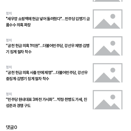
정치
"새우깡 쇼핑백에 현금 넣어 돌려줬다"…민주당 김병기 금
품수수 의혹 파장
정치
“공천 헌금 의혹 1억원”…더불어민주당, 강선우 제명·김병
기 징계 절차 착수
정치
“공천 헌금 의혹 사흘 만에 제명”…더불어민주당, 강선우
중징계·김병기 징계 절차 착수
정치
“민주당 원내대표 3파전 가시화”…박정·한병도 가세, 진
성준과 경쟁 구도
댓글
0