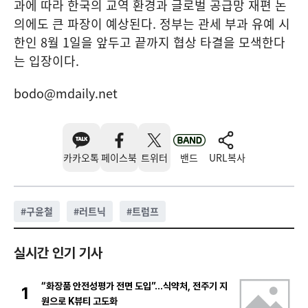
과에 따라 한국의 교역 환경과 글로벌 공급망 재편 논
의에도 큰 파장이 예상된다. 정부는 관세 부과 유예 시
한인 8월 1일을 앞두고 끝까지 협상 타결을 모색한다
는 입장이다.
bodo@mdaily.net
카카오톡
페이스북
트위터
밴드
URL복사
#
구윤철
#
러트닉
#
트럼프
실시간 인기 기사
“화장품 안전성평가 전면 도입”…식약처, 전주기 지
1
원으로 K뷰티 고도화