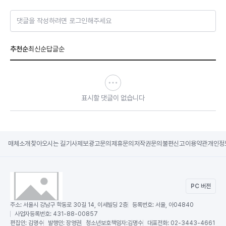
댓글을 작성하려면 로그인해주세요
추천순
최신순
답글순
표시할 댓글이 없습니다
매체소개
찾아오시는 길
기사제보
광고문의
제휴문의
저작권문의
불편신고
이용약관
개인정
PC 버전
주소:
서울시 강남구 학동로 30길 14, 이세빌딩 2층
등록번호:
서울, 아04840
사업자등록번호:
431-88-00857
편집인:
김명수
발행인:
장영권
청소년보호책임자:
김명수
대표전화:
02-3443-4661