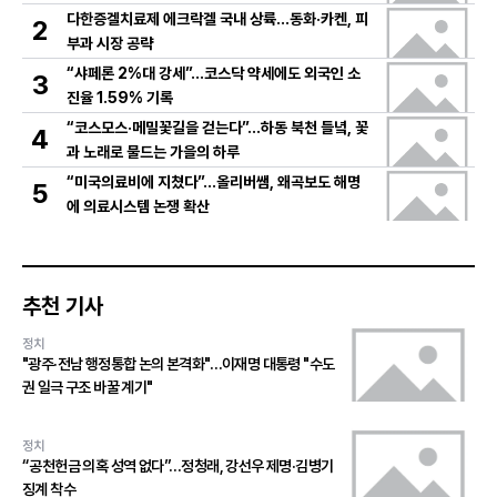
다한증겔치료제 에크락겔 국내 상륙…동화·카켄, 피
2
부과 시장 공략
“샤페론 2%대 강세”…코스닥 약세에도 외국인 소
3
진율 1.59% 기록
“코스모스·메밀꽃길을 걷는다”…하동 북천 들녘, 꽃
4
과 노래로 물드는 가을의 하루
“미국의료비에 지쳤다”…올리버쌤, 왜곡보도 해명
5
에 의료시스템 논쟁 확산
추천 기사
정치
"광주·전남 행정통합 논의 본격화"…이재명 대통령 "수도
권 일극 구조 바꿀 계기"
정치
“공천헌금 의혹 성역 없다”…정청래, 강선우 제명·김병기
징계 착수