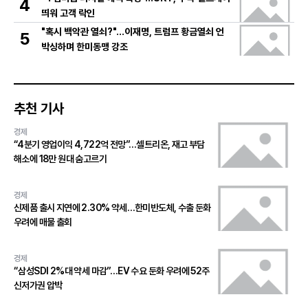
4
띄워 고객 락인
"혹시 백악관 열쇠?"…이재명, 트럼프 황금열쇠 언
5
박싱하며 한미동맹 강조
추천 기사
경제
“4분기 영업이익 4,722억 전망”…셀트리온, 재고 부담
해소에 18만 원대 숨고르기
경제
신제품 출시 지연에 2.30% 약세…한미반도체, 수출 둔화
우려에 매물 출회
경제
“삼성SDI 2%대 약세 마감”…EV 수요 둔화 우려에 52주
신저가권 압박