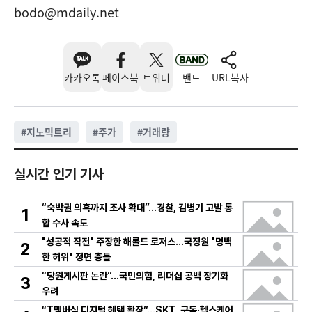
bodo@mdaily.net
카카오톡
페이스북
트위터
밴드
URL복사
#
지노믹트리
#
주가
#
거래량
실시간 인기 기사
“숙박권 의혹까지 조사 확대”…경찰, 김병기 고발 통
1
합 수사 속도
"성공적 작전" 주장한 해롤드 로저스…국정원 "명백
2
한 허위" 정면 충돌
“당원게시판 논란”…국민의힘, 리더십 공백 장기화
3
우려
“T멤버십 디지털 혜택 확장”…SKT, 구독·헬스케어