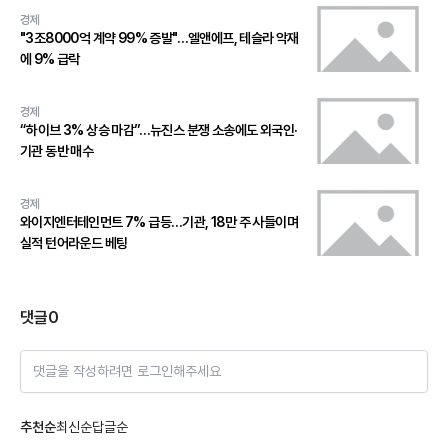
경제
"3조8000억 계약 99% 증발"…엘앤에프, 테슬라 악재
에 9% 급락
경제
“하이브 3% 상승 마감”…뉴진스 분쟁 소송에도 외국인·
기관 동반 매수
경제
와이지엔터테인먼트 7% 급등…기관, 18만 주 사들이며
실적 턴어라운드 베팅
댓글
0
댓글을 작성하려면 로그인해주세요
추천순
최신순
답글순