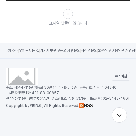
표시할 댓글이 없습니다
매체소개
찾아오시는 길
기사제보
광고문의
제휴문의
저작권문의
불편신고
이용약관
개인정
PC 버전
주소:
서울시 강남구 학동로 30길 14, 이세빌딩 2층
등록번호:
서울, 아04840
사업자등록번호:
431-88-00857
편집인:
김명수
발행인:
장영권
청소년보호책임자:
김명수
대표전화:
02-3443-4661
RSS
Copy
right by 엠데일리,
All Rights Reserved.