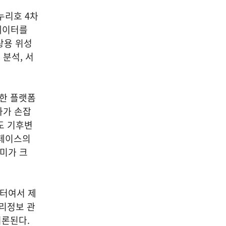
누리호 4차
데이터를
상용 위성
분석, 서
합한 플랫폼
자가 손잡
도 기후변
스페이스의
미가 크
이터여서 제
지리정보 관
거론된다.