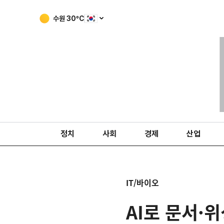
수원
30
ºC
정치
사회
경제
산업
IT/바이오
AI로 문서·