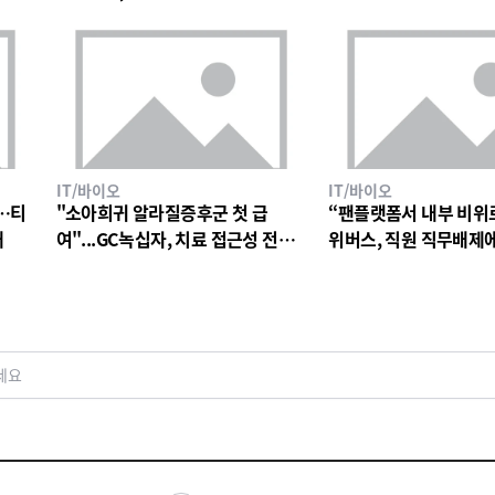
IT/바이오
IT/바이오
…티
"소아희귀 알라질증후군 첫 급
“팬플랫폼서 내부 비위
대
여"...GC녹십자, 치료 접근성 전환
위버스, 직원 직무배제
점
검토
세요