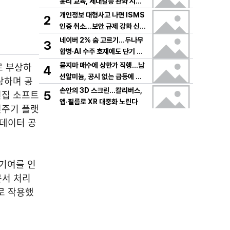
윤리 교육, 세대갈등 완화 시험
대
개인정보 대형사고 나면 ISMS
2
인증 취소…보안 규제 강화 신호
탄
네이버 2% 숨 고르기…두나무
3
합병·AI 수주 호재에도 단기 급
등 부담
로 부상하
묻지마 매수에 상한가 직행…남
4
선알미늄, 공시 없는 급등에 변
상하며 공
동성 경고음
손안의 3D 스크린…칼리버스,
편집 소프트
5
앱·필름로 XR 대중화 노린다
전주기 플랫
 데이터 공
 기여를 인
문서 처리
로 작용했