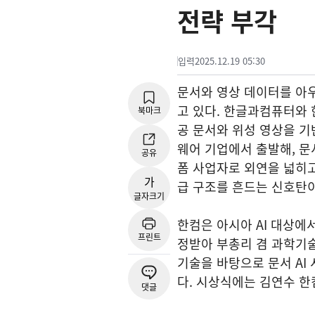
전략 부각
입력
2025.12.19 05:30
문서와 영상 데이터를 아
고 있다. 한글과컴퓨터와
북마크
공 문서와 위성 영상을 기
웨어 기업에서 출발해, 문
공유
폼 사업자로 외연을 넓히고
가
급 구조를 흔드는 신호탄이
글자크기
한컴은 아시아 AI 대상에
프린트
정받아 부총리 겸 과학기
기술을 바탕으로 문서 AI
다. 시상식에는 김연수 한
댓글