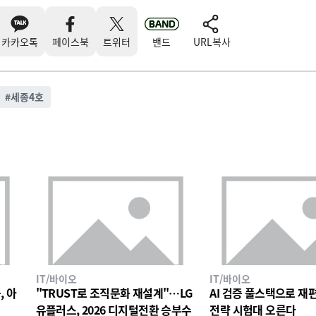
카카오톡
페이스북
트위터
밴드
URL복사
#
세종4호
IT/바이오
IT/바이오
, 아
"TRUST로 조직문화 재설계"…LG
AI 검증 풀스택으로 재편한
유플러스, 2026 디지털전환 승부수
전략 시험대 오른다