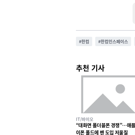
#
한컴
#
한컴인스페이스
추천 기사
IT/바이오
“대화면 폴더블폰 경쟁”…애플
이폰 폴드에 펜 도입 저울질