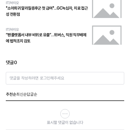
IT/바이오
"소아희귀 알라질증후군 첫 급여"...GC녹십자, 치료 접근
성 전환점
IT/바이오
“팬플랫폼서 내부 비위로 유출”…위버스, 직원 직무배제
에 법적조치 검토
댓글
0
댓글을 작성하려면 로그인해주세요
추천순
최신순
답글순
표시할 댓글이 없습니다