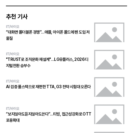
추천 기사
IT/바이오
“대화면 폴더블폰 경쟁”…애플, 아이폰 폴드에 펜 도입 저
울질
IT/바이오
"TRUST로 조직문화 재설계"…LG유플러스, 2026 디
지털전환 승부수
IT/바이오
AI 검증 풀스택으로 재편한 TTA, G3 전략 시험대 오른다
IT/바이오
“보지않아도듣지않아도쓴다”…티빙, 접근성강화로 OTT
포용확대