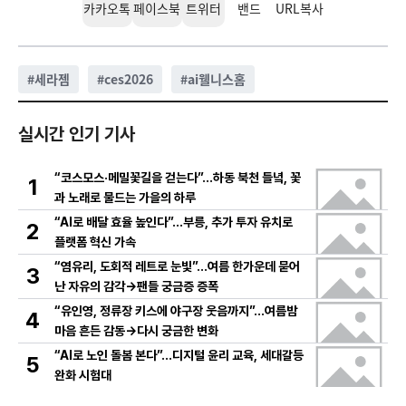
카카오톡
페이스북
트위터
밴드
URL복사
#
세라젬
#
ces2026
#
ai웰니스홈
실시간 인기 기사
“코스모스·메밀꽃길을 걷는다”…하동 북천 들녘, 꽃
1
과 노래로 물드는 가을의 하루
“AI로 배달 효율 높인다”…부릉, 추가 투자 유치로
2
플랫폼 혁신 가속
“염유리, 도회적 레트로 눈빛”…여름 한가운데 묻어
3
난 자유의 감각→팬들 궁금증 증폭
“유인영, 정류장 키스에 야구장 웃음까지”…여름밤
4
마음 흔든 감동→다시 궁금한 변화
“AI로 노인 돌봄 본다”…디지털 윤리 교육, 세대갈등
5
완화 시험대