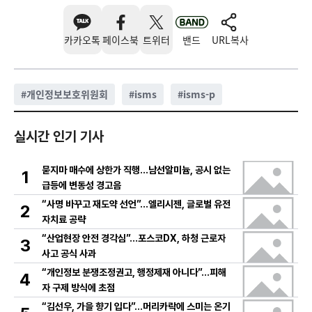
카카오톡
페이스북
트위터
밴드
URL복사
#
개인정보보호위원회
#
isms
#
isms-p
실시간 인기 기사
묻지마 매수에 상한가 직행…남선알미늄, 공시 없는
1
급등에 변동성 경고음
“사명 바꾸고 재도약 선언”…엘리시젠, 글로벌 유전
2
자치료 공략
“산업현장 안전 경각심”…포스코DX, 하청 근로자
3
사고 공식 사과
“개인정보 분쟁조정권고, 행정제재 아니다”…피해
4
자 구제 방식에 초점
“김선우, 가을 향기 입다”…머리카락에 스미는 온기