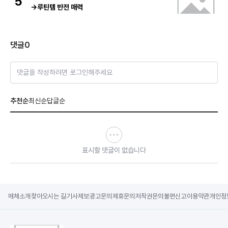
5
→루틴템 반전 매력
댓글
0
댓글을 작성하려면 로그인해주세요
추천순
최신순
답글순
표시할 댓글이 없습니다
매체소개
찾아오시는 길
기사제보
광고문의
제휴문의
저작권문의
불편신고
이용약관
개인정