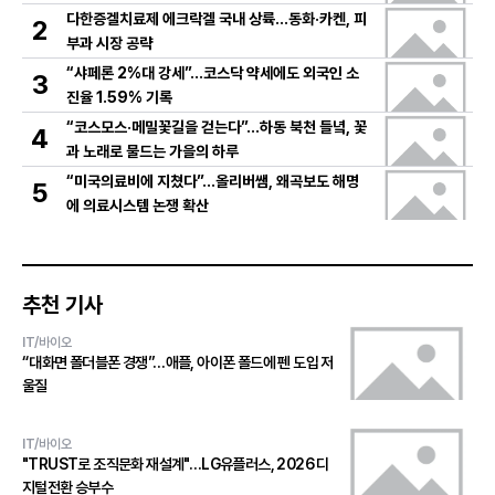
다한증겔치료제 에크락겔 국내 상륙…동화·카켄, 피
2
부과 시장 공략
“샤페론 2%대 강세”…코스닥 약세에도 외국인 소
3
진율 1.59% 기록
“코스모스·메밀꽃길을 걷는다”…하동 북천 들녘, 꽃
4
과 노래로 물드는 가을의 하루
“미국의료비에 지쳤다”…올리버쌤, 왜곡보도 해명
5
에 의료시스템 논쟁 확산
추천 기사
IT/바이오
“대화면 폴더블폰 경쟁”…애플, 아이폰 폴드에 펜 도입 저
울질
IT/바이오
"TRUST로 조직문화 재설계"…LG유플러스, 2026 디
지털전환 승부수