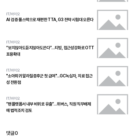
IT/바이오
AI 검증 풀스택으로 재편한 TTA, G3 전략 시험대 오른다
IT/바이오
“보지않아도듣지않아도쓴다”…티빙, 접근성강화로 OTT
포용확대
IT/바이오
"소아희귀 알라질증후군 첫 급여"...GC녹십자, 치료 접근
성 전환점
IT/바이오
“팬플랫폼서 내부 비위로 유출”…위버스, 직원 직무배제
에 법적조치 검토
댓글
0