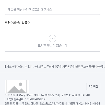
댓글을 작성하려면 로그인해주세요
추천순
최신순
답글순
표시할 댓글이 없습니다
매체소개
찾아오시는 길
기사제보
광고문의
제휴문의
저작권문의
불편신고
이용약관
개인정
PC 버전
주소:
서울시 강남구 학동로 30길 14, 이세빌딩 2층
등록번호:
서울, 아04840
사업자등록번호:
431-88-00857
편집인:
김명수
발행인:
장영권
청소년보호책임자:
김명수
대표전화:
02-3443-4661