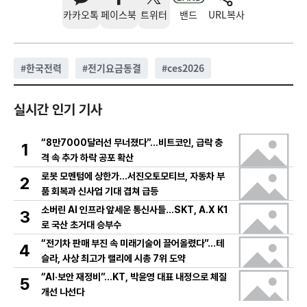
카카오톡
페이스북
트위터
밴드
URL복사
#
한국전력
#
전기요금동결
#
ces2026
실시간 인기 기사
“8만7000달러선 무너졌다”…비트코인, 급락 충
1
격 속 추가 하락 공포 확산
로봇 모멘텀에 상한가…서진오토모티브, 자동차 부
2
품 회복과 신사업 기대 겹쳐 급등
소버린 AI 인프라 앞세운 통신사들…SKT, A.X K1
3
로 국산 초거대 승부수
“전기차 판매 부진 속 미래기술이 끌어올렸다”…테
4
슬라, 사상 최고가 랠리에 시총 7위 도약
“AI·보안 재정비”…KT, 박윤영 대표 내정으로 체질
5
개선 나선다