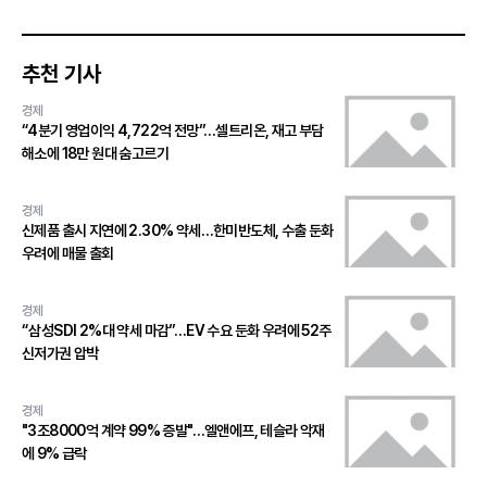
추천 기사
경제
“4분기 영업이익 4,722억 전망”…셀트리온, 재고 부담
해소에 18만 원대 숨고르기
경제
신제품 출시 지연에 2.30% 약세…한미반도체, 수출 둔화
우려에 매물 출회
경제
“삼성SDI 2%대 약세 마감”…EV 수요 둔화 우려에 52주
신저가권 압박
경제
"3조8000억 계약 99% 증발"…엘앤에프, 테슬라 악재
에 9% 급락