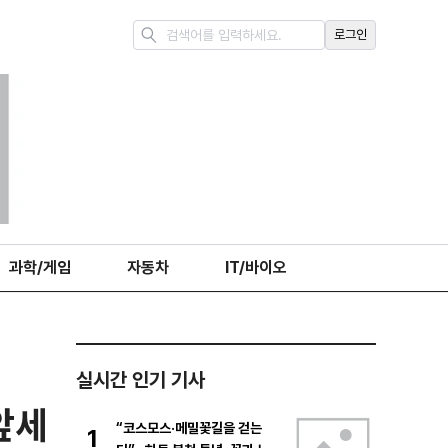
로그인
과학/게임
자동차
IT/바이오
실시간 인기 기사
앞세
“코스모스·메밀꽃길을 걷는
1