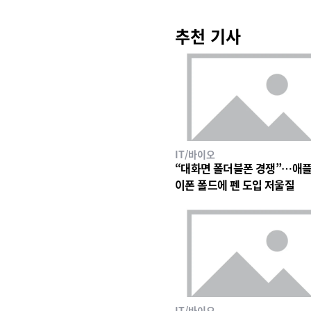
추천 기사
IT/바이오
“대화면 폴더블폰 경쟁”…애플
이폰 폴드에 펜 도입 저울질
IT/바이오