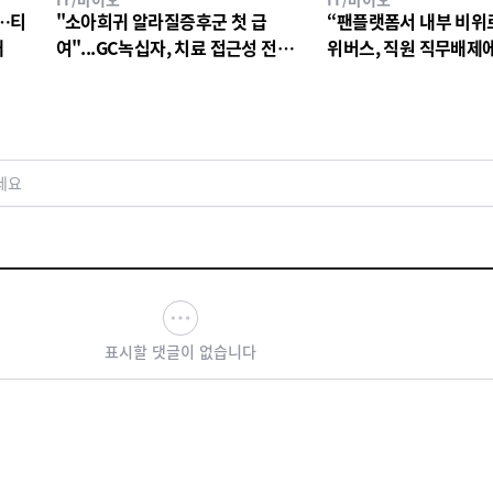
…티
"소아희귀 알라질증후군 첫 급
“팬플랫폼서 내부 비위
대
여"...GC녹십자, 치료 접근성 전환
위버스, 직원 직무배제
점
검토
세요
표시할 댓글이 없습니다