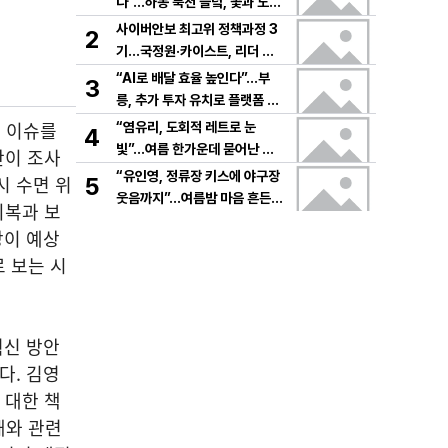
다”…하동 북천 들녘, 꽃과 노래
로 물드는 가을의 하루
사이버안보 최고위 정책과정 3
2
기…국정원·카이스트, 리더 안
보역량 키운다
“AI로 배달 효율 높인다”…부
3
릉, 추가 투자 유치로 플랫폼 혁
신 가속
 이슈를
“염유리, 도회적 레트로 눈
4
빛”…여름 한가운데 묻어난 자
단이 조사
유의 감각→팬들 궁금증 증폭
“유인영, 정류장 키스에 야구장
시 수면 위
5
웃음까지”…여름밤 마음 흔든
회복과 보
감동→다시 궁금한 변화
장이 예상
 보는 시
혁신 방안
다. 김영
 대한 책
해와 관련