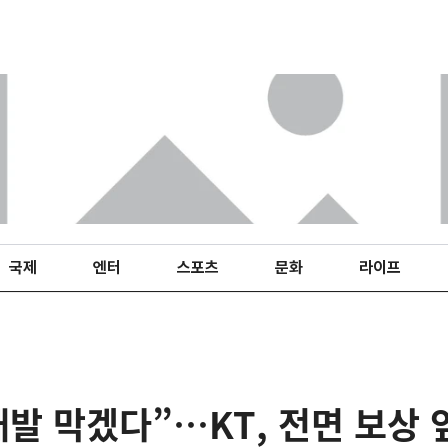
국제
엔터
스포츠
문화
라이프
재발 막겠다”…KT, 전면 보상 