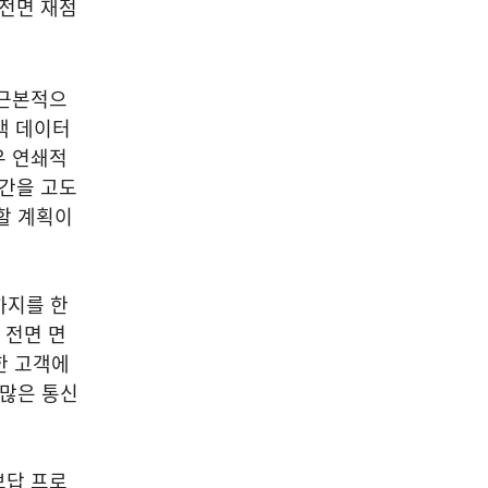
 전면 재점
 근본적으
객 데이터
우 연쇄적
구간을 고도
할 계획이
까지를 한
 전면 면
한 고객에
 많은 통신
보답 프로