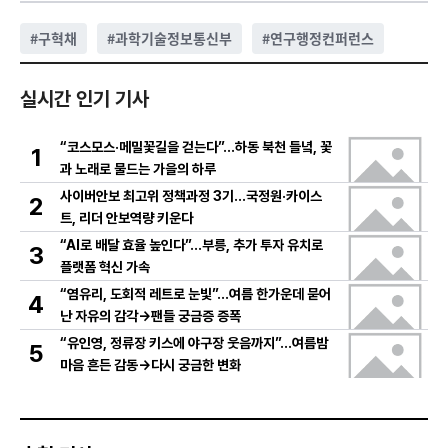
#
구혁채
#
과학기술정보통신부
#
연구행정컨퍼런스
실시간 인기 기사
“코스모스·메밀꽃길을 걷는다”…하동 북천 들녘, 꽃
1
과 노래로 물드는 가을의 하루
사이버안보 최고위 정책과정 3기…국정원·카이스
2
트, 리더 안보역량 키운다
“AI로 배달 효율 높인다”…부릉, 추가 투자 유치로
3
플랫폼 혁신 가속
“염유리, 도회적 레트로 눈빛”…여름 한가운데 묻어
4
난 자유의 감각→팬들 궁금증 증폭
“유인영, 정류장 키스에 야구장 웃음까지”…여름밤
5
마음 흔든 감동→다시 궁금한 변화