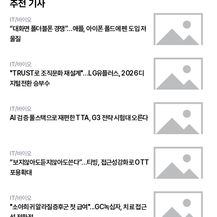
추천 기사
IT/바이오
“대화면 폴더블폰 경쟁”…애플, 아이폰 폴드에 펜 도입 저
울질
IT/바이오
"TRUST로 조직문화 재설계"…LG유플러스, 2026 디
지털전환 승부수
IT/바이오
AI 검증 풀스택으로 재편한 TTA, G3 전략 시험대 오른다
IT/바이오
“보지않아도듣지않아도쓴다”…티빙, 접근성강화로 OTT
포용확대
IT/바이오
"소아희귀 알라질증후군 첫 급여"...GC녹십자, 치료 접근