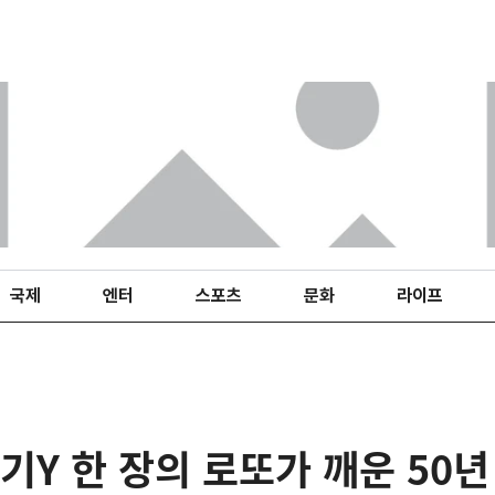
국제
엔터
스포츠
문화
라이프
기Y 한 장의 로또가 깨운 50년