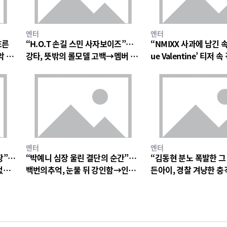
엔터
엔터
흐른
“H.O.T 손길 스민 사자보이즈”…
“NMIXX 사과에 남긴 
악 팬
강타, 뜻밖의 롤모델 고백→멤버 폭
ue Valentine’ 티저
소와 짓궂은 장난 번져
의 미로→첫 단독 콘서트
엔터
엔터
장”…
“박예니 심장 울린 결단의 순간”…
“김동현 분노 폭발한 그
없는
백번의추억, 눈물 뒤 강인함→인물
든아이, 경찰 겨냥한 
서사 폭발
연진 경악심 커진다