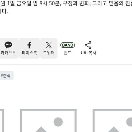
8월 1일 금요일 밤 8시 50분, 우정과 변화, 그리고 믿음의 
다.
카카오톡
페이스북
트위터
밴드
URL복사
#
춘식