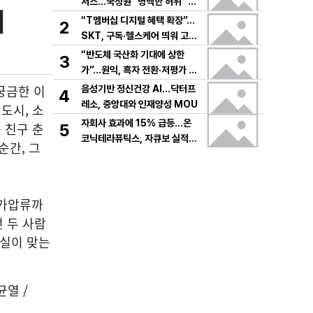
저스…국정원 "명백한 허위" 정
뢰
면 충돌
“T멤버십 디지털 혜택 확장”…
2
SKT, 구독·헬스케어 띄워 고객
락인
“반도체 국산화 기대에 상한
3
가”…원익, 흑자 전환·저평가 매
력에 주가 급등
궁금한 이
음성기반 정신건강 AI…닥터프
4
레소, 중앙대와 인재양성 MOU
도시, 소
자회사 효과에 15% 급등…온
 친구 춘
5
코닉테라퓨틱스, 자큐보 실적
순간, 그
상향에 흑자 기대감
 가압류까
던 두 사람
진실이 맞는