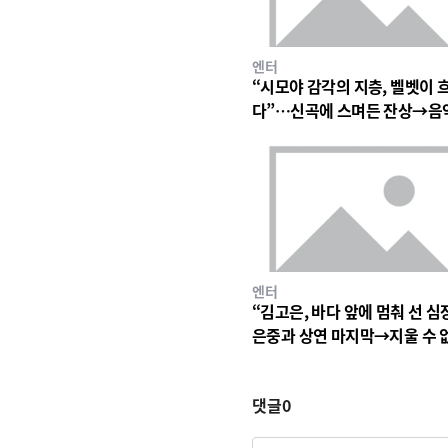
엔터
“시모야 감각의 지층, 벨벳이 
다”…신곡에 스며든 잔상→음
심장 울린 기이한 파동
엔터
“김고은, 바다 앞에 멈춰 선 심
은중과 상연 마지막→지울 수 
세월의 파동
댓글
0