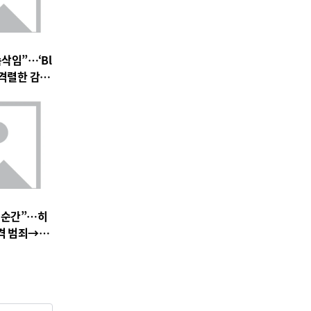
속삭임”…‘Bl
 속 격렬한 감정
 기대 고조
 순간”…히
충격 범죄→출