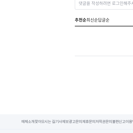
댓글을 작성하려면 로그인해주
추천순
최신순
답글순
매체소개
찾아오시는 길
기사제보
광고문의
제휴문의
저작권문의
불편신고
이용