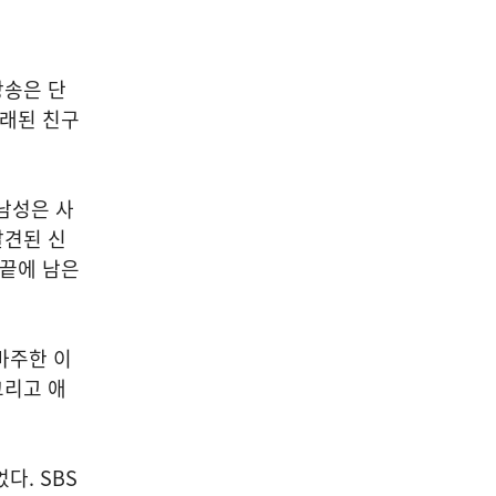
방송은 단
오래된 친구
남성은 사
발견된 신
 끝에 남은
마주한 이
그리고 애
다. SBS