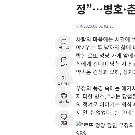
정”…병호·춘
입력
2025.08.01 02:23
사람의 마음에는 시간에 쌓
야기Y’는 두 남자의 삶에
북마크
박한 로또 명당 가게 앞에
식에게 건네며 당첨 시 상
공유
약속은 긴장과 오해, 상처
가
글자크기
우정의 풍경 속에는 예기
지 더한 병호, “나는 당
프린트
의 정겨운 이야기는 의심과
지 알 수 없었다. 한 편
댓글