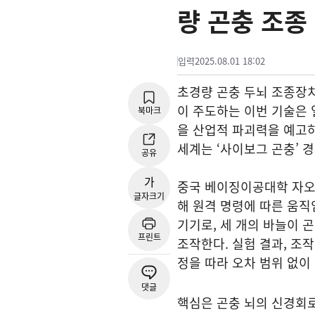
량 곤충 조종
입력
2025.08.01 18:02
초경량 곤충 두뇌 조종장치
이 주도하는 이번 기술은 
북마크
을 산업적 파괴력을 예고하
세계는 ‘사이보그 곤충’
공유
가
중국 베이징이공대학 자오
글자크기
해 원격 명령에 따른 움직
기기로, 세 개의 바늘이 곤
프린트
조작한다. 실험 결과, 조
정을 따라 오차 범위 없이
댓글
핵심은 곤충 뇌의 신경회