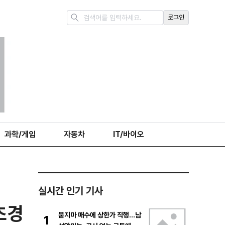
로그인
과학/게임
자동차
IT/바이오
실시간 인기 기사
초경
묻지마 매수에 상한가 직행…남
1