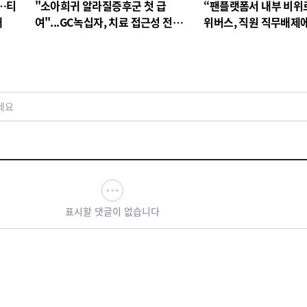
…티
"소아희귀 알라질증후군 첫 급
“팬플랫폼서 내부 비위
대
여"...GC녹십자, 치료 접근성 전환
위버스, 직원 직무배제
점
검토
세요
표시할 댓글이 없습니다