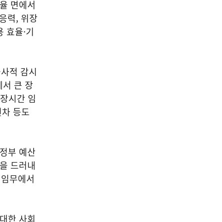
효율 면에서
응력, 위장
용 효율·기
군사적 감시
서 큰 장
 장시간 임
편차 등도
 정부 예산
각을 드러내
합 임무에서
 대한 사회