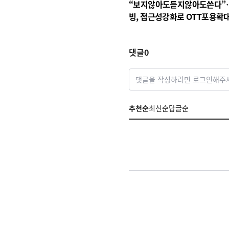
“보지않아도듣지않아도쓴다”
빙, 접근성강화로 OTT포용확
댓글
0
댓글을 작성하려면 로그인해주
추천순
최신순
답글순