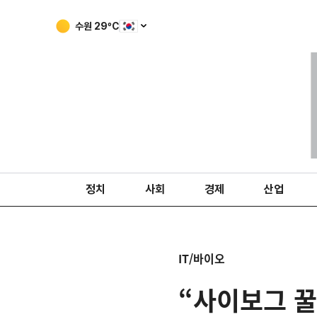
수원
29
ºC
정치
사회
경제
산업
IT/바이오
“사이보그 꿀