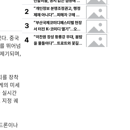
선알미늄, 공시 없는 급등에 변
동성 경고음
“개인정보 분쟁조정권고, 행정
2
제재 아니다”…피해자 구제 방
식에 초점
“부산국제코미디페스티벌 현장
3
서 터진 K-코미디 열기”…오세
준 곽상원, 현주소 진단→글로
다. 중국
“이찬원 장성 황룡강 무대, 봄밤
4
벌 비전 제시
을 물들이다”…트로트와 꽃길
계를 뛰어넘
운명적 만남→관객 심장에 피어
 제기되며,
난 감동
치를 장착
무게의 미세
을 실시간
 지정 궤
 드론이나