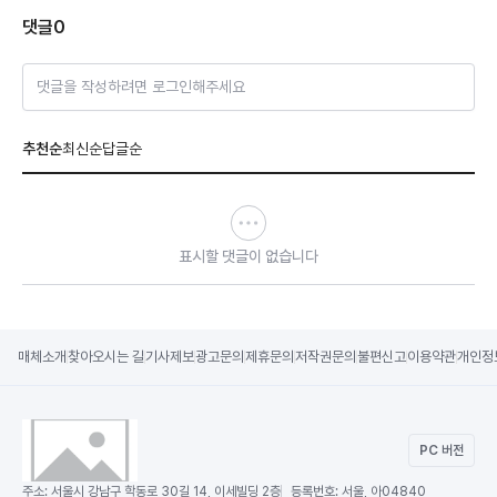
댓글
0
댓글을 작성하려면 로그인해주세요
추천순
최신순
답글순
표시할 댓글이 없습니다
매체소개
찾아오시는 길
기사제보
광고문의
제휴문의
저작권문의
불편신고
이용약관
개인정
PC 버전
주소:
서울시 강남구 학동로 30길 14, 이세빌딩 2층
등록번호:
서울, 아04840