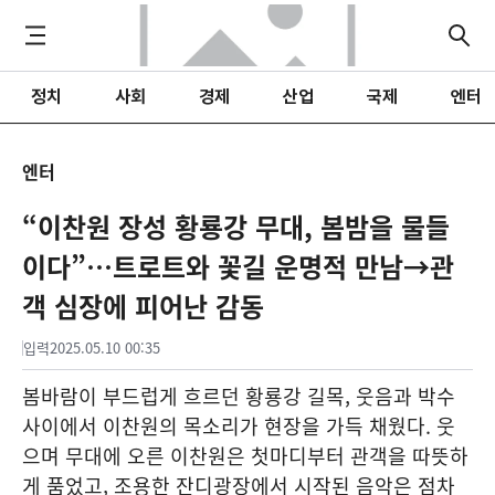
정치
사회
경제
산업
국제
엔터
엔터
“이찬원 장성 황룡강 무대, 봄밤을 물들
이다”…트로트와 꽃길 운명적 만남→관
객 심장에 피어난 감동
입력
2025.05.10 00:35
봄바람이 부드럽게 흐르던 황룡강 길목, 웃음과 박수
사이에서 이찬원의 목소리가 현장을 가득 채웠다. 웃
으며 무대에 오른 이찬원은 첫마디부터 관객을 따뜻하
게 품었고, 조용한 잔디광장에서 시작된 음악은 점차