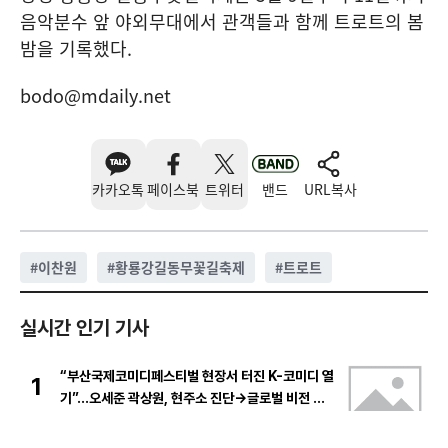
음악분수 앞 야외무대에서 관객들과 함께 트로트의 봄
밤을 기록했다.
bodo@mdaily.net
카카오톡
페이스북
트위터
밴드
URL복사
#
이찬원
#
황룡강길동무꽃길축제
#
트로트
실시간 인기 기사
“부산국제코미디페스티벌 현장서 터진 K-코미디 열
1
기”…오세준 곽상원, 현주소 진단→글로벌 비전 제
시