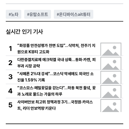
#
노타
#
유탑소프트
#
온디바이스ait튜터
실시간 인기 기사
“화장품 안전성평가 전면 도입”…식약처, 전주기 지
1
원으로 K뷰티 고도화
다한증겔치료제 에크락겔 국내 상륙…동화·카켄, 피
2
부과 시장 공략
“샤페론 2%대 강세”…코스닥 약세에도 외국인 소
3
진율 1.59% 기록
“코스모스·메밀꽃길을 걷는다”…하동 북천 들녘, 꽃
4
과 노래로 물드는 가을의 하루
사이버안보 최고위 정책과정 3기…국정원·카이스
5
트, 리더 안보역량 키운다