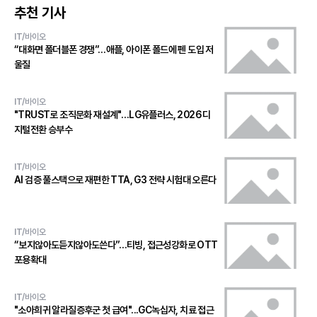
추천 기사
IT/바이오
“대화면 폴더블폰 경쟁”…애플, 아이폰 폴드에 펜 도입 저
울질
IT/바이오
"TRUST로 조직문화 재설계"…LG유플러스, 2026 디
지털전환 승부수
IT/바이오
AI 검증 풀스택으로 재편한 TTA, G3 전략 시험대 오른다
IT/바이오
“보지않아도듣지않아도쓴다”…티빙, 접근성강화로 OTT
포용확대
IT/바이오
"소아희귀 알라질증후군 첫 급여"...GC녹십자, 치료 접근