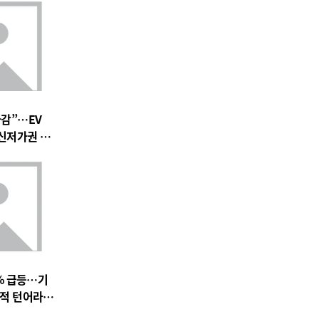
마감”…EV
 신저가권 압
% 급등…기
실적 턴어라운