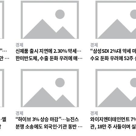
경제
경제
망”…
신제품 출시 지연에 2.30% 약세…
“삼성SDI 2%대 약세 
만 원
한미반도체, 수출 둔화 우려에 매물
수요 둔화 우려에 52주
출회
박
경제
경제
…엘
“하이브 3% 상승 마감”…뉴진스
와이지엔터테인먼트 7
락
분쟁 소송에도 외국인·기관 동반 매
관, 18만 주 사들이며 
수
드 베팅