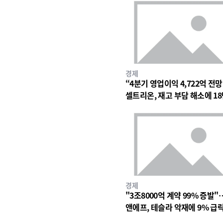
경제
“4분기 영업이익 4,722억 전
셀트리온, 재고 부담 해소에 18
대 숨고르기
경제
"3조8000억 계약 99% 증발"
앤에프, 테슬라 악재에 9% 급