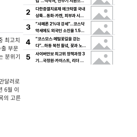
입”…식약처, 전주기 지원으로
K뷰티 고도화
다한증겔치료제 에크락겔 국내
2
상륙…동화·카켄, 피부과 시장
공략
“샤페론 2%대 강세”…코스닥
3
약세에도 외국인 소진율 1.5
9% 기록
 중 최고치
“코스모스·메밀꽃길을 걷는
4
다”…하동 북천 들녘, 꽃과 노래
수출 부문
로 물드는 가을의 하루
사이버안보 최고위 정책과정 3
는 분위기
5
기…국정원·카이스트, 리더 안
보역량 키운다
00만달러로
 6월 이
품목의 고른