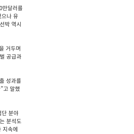
00만달러를
됐으나 유
 선박 역시
적을 거두며
로벌 공급과
수출 성과를
”고 말했
첨단 분야
다는 분석도
자 지속에