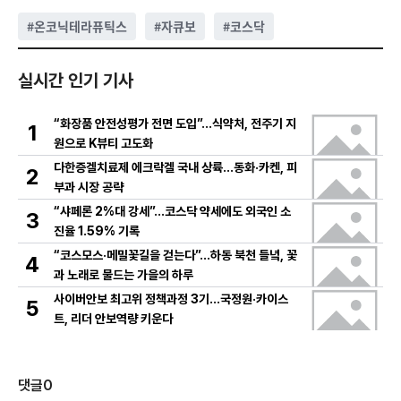
#
온코닉테라퓨틱스
#
자큐보
#
코스닥
실시간 인기 기사
“화장품 안전성평가 전면 도입”…식약처, 전주기 지
1
원으로 K뷰티 고도화
다한증겔치료제 에크락겔 국내 상륙…동화·카켄, 피
2
부과 시장 공략
“샤페론 2%대 강세”…코스닥 약세에도 외국인 소
3
진율 1.59% 기록
“코스모스·메밀꽃길을 걷는다”…하동 북천 들녘, 꽃
4
과 노래로 물드는 가을의 하루
사이버안보 최고위 정책과정 3기…국정원·카이스
5
트, 리더 안보역량 키운다
댓글
0