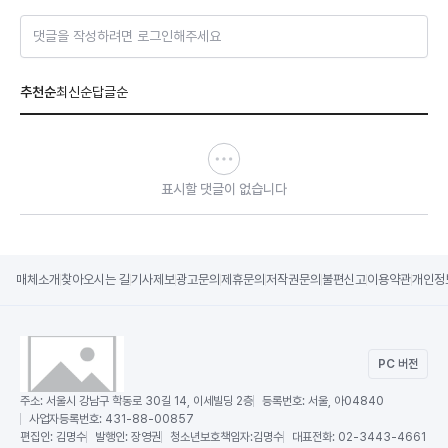
댓글을 작성하려면 로그인해주세요
추천순
최신순
답글순
표시할 댓글이 없습니다
매체소개
찾아오시는 길
기사제보
광고문의
제휴문의
저작권문의
불편신고
이용약관
개인정
PC 버전
주소:
서울시 강남구 학동로 30길 14, 이세빌딩 2층
등록번호:
서울, 아04840
사업자등록번호:
431-88-00857
편집인:
김명수
발행인:
장영권
청소년보호책임자:
김명수
대표전화:
02-3443-4661