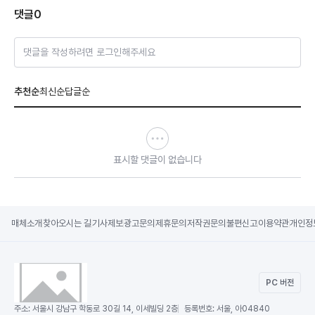
댓글
0
댓글을 작성하려면 로그인해주세요
추천순
최신순
답글순
표시할 댓글이 없습니다
매체소개
찾아오시는 길
기사제보
광고문의
제휴문의
저작권문의
불편신고
이용약관
개인정
PC 버전
주소:
서울시 강남구 학동로 30길 14, 이세빌딩 2층
등록번호:
서울, 아04840