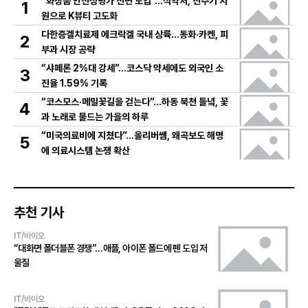
“화장품 안전성평가 전면 도입”…식약처, 전주기 지
1
원으로 K뷰티 고도화
다한증겔치료제 에크락겔 국내 상륙…동화·카켄, 피
2
부과 시장 공략
“샤페론 2%대 강세”…코스닥 약세에도 외국인 소
3
진율 1.59% 기록
“코스모스·메밀꽃길을 걷는다”…하동 북천 들녘, 꽃
4
과 노래로 물드는 가을의 하루
“미국의료비에 지쳤다”…올리버쌤, 왜곡보도 해명
5
에 의료시스템 논쟁 확산
추천 기사
IT/바이오
“대화면 폴더블폰 경쟁”…애플, 아이폰 폴드에 펜 도입 저
울질
IT/바이오