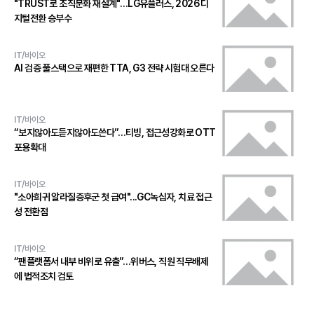
"TRUST로 조직문화 재설계"…LG유플러스, 2026 디
지털전환 승부수
IT/바이오
AI 검증 풀스택으로 재편한 TTA, G3 전략 시험대 오른다
IT/바이오
“보지않아도듣지않아도쓴다”…티빙, 접근성강화로 OTT
포용확대
IT/바이오
"소아희귀 알라질증후군 첫 급여"...GC녹십자, 치료 접근
성 전환점
IT/바이오
“팬플랫폼서 내부 비위로 유출”…위버스, 직원 직무배제
에 법적조치 검토