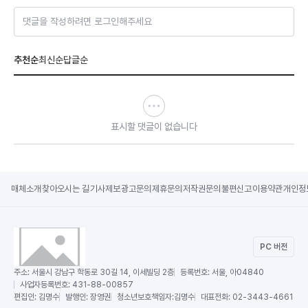
댓글을 작성하려면 로그인해주세요
추천순
최신순
답글순
표시할 댓글이 없습니다
매체소개
찾아오시는 길
기사제보
광고문의
제휴문의
저작권문의
불편신고
이용약관
개인정
PC 버전
주소:
서울시 강남구 학동로 30길 14, 이세빌딩 2층
등록번호:
서울, 아04840
사업자등록번호:
431-88-00857
편집인:
김명수
발행인:
장영권
청소년보호책임자:
김명수
대표전화:
02-3443-4661