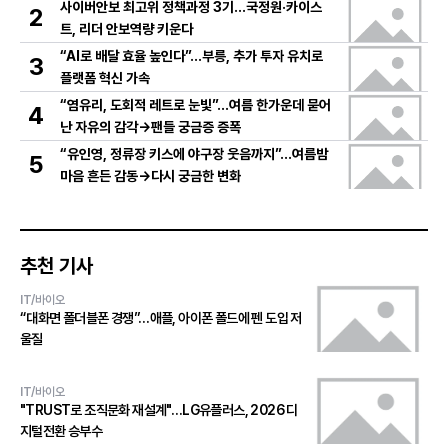
사이버안보 최고위 정책과정 3기…국정원·카이스
2
트, 리더 안보역량 키운다
“AI로 배달 효율 높인다”…부릉, 추가 투자 유치로
3
플랫폼 혁신 가속
“염유리, 도회적 레트로 눈빛”…여름 한가운데 묻어
4
난 자유의 감각→팬들 궁금증 증폭
“유인영, 정류장 키스에 야구장 웃음까지”…여름밤
5
마음 흔든 감동→다시 궁금한 변화
추천 기사
IT/바이오
“대화면 폴더블폰 경쟁”…애플, 아이폰 폴드에 펜 도입 저
울질
IT/바이오
"TRUST로 조직문화 재설계"…LG유플러스, 2026 디
지털전환 승부수