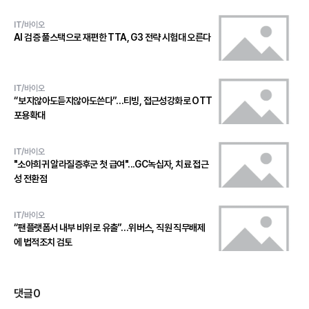
IT/바이오
AI 검증 풀스택으로 재편한 TTA, G3 전략 시험대 오른다
IT/바이오
“보지않아도듣지않아도쓴다”…티빙, 접근성강화로 OTT
포용확대
IT/바이오
"소아희귀 알라질증후군 첫 급여"...GC녹십자, 치료 접근
성 전환점
IT/바이오
“팬플랫폼서 내부 비위로 유출”…위버스, 직원 직무배제
에 법적조치 검토
댓글
0