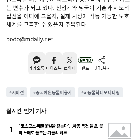
는 변수가 되고 있다. 산업계와 당국이 기술과 제도의
접점을 어디에 그을지, 실제 시장에 작동 가능한 보호
체계를 구축할 수 있을지 주목된다.
bodo@mdaily.net
카카오톡
페이스북
트위터
밴드
URL복사
#
시바견
#
중국애완동물미용사
#
ai동물학대모니터링
실시간 인기 기사
“코스모스·메밀꽃길을 걷는다”…하동 북천 들녘, 꽃
1
과 노래로 물드는 가을의 하루