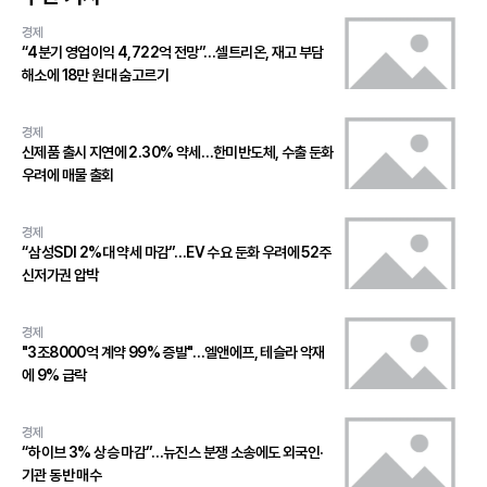
경제
“4분기 영업이익 4,722억 전망”…셀트리온, 재고 부담
해소에 18만 원대 숨고르기
경제
신제품 출시 지연에 2.30% 약세…한미반도체, 수출 둔화
우려에 매물 출회
경제
“삼성SDI 2%대 약세 마감”…EV 수요 둔화 우려에 52주
신저가권 압박
경제
"3조8000억 계약 99% 증발"…엘앤에프, 테슬라 악재
에 9% 급락
경제
“하이브 3% 상승 마감”…뉴진스 분쟁 소송에도 외국인·
기관 동반 매수