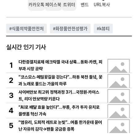
카카오톡
페이스북
트위터
밴드
URL복사
#
식품의약품안전처
#
화장품안전성평가
#
k뷰티
실시간 인기 기사
다한증겔치료제 에크락겔 국내 상륙…동화·카켄, 피
1
부과 시장 공략
“코스모스·메밀꽃길을 걷는다”…하동 북천 들녘, 꽃
2
과 노래로 물드는 가을의 하루
사이버안보 최고위 정책과정 3기…국정원·카이스
3
트, 리더 안보역량 키운다
“AI로 배달 효율 높인다”…부릉, 추가 투자 유치로
4
플랫폼 혁신 가속
“염유리, 도회적 레트로 눈빛”…여름 한가운데 묻어
5
난 자유의 감각→팬들 궁금증 증폭