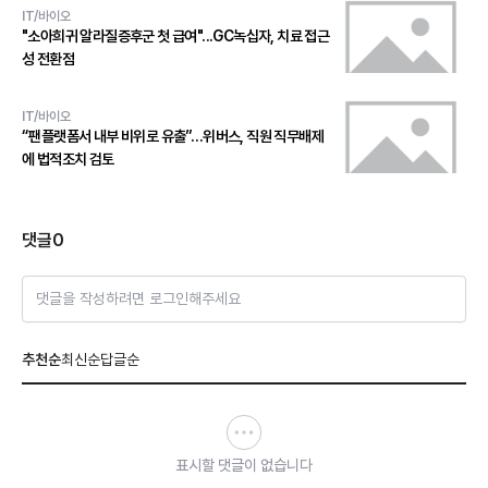
IT/바이오
"소아희귀 알라질증후군 첫 급여"...GC녹십자, 치료 접근
성 전환점
IT/바이오
“팬플랫폼서 내부 비위로 유출”…위버스, 직원 직무배제
에 법적조치 검토
댓글
0
댓글을 작성하려면 로그인해주세요
추천순
최신순
답글순
표시할 댓글이 없습니다