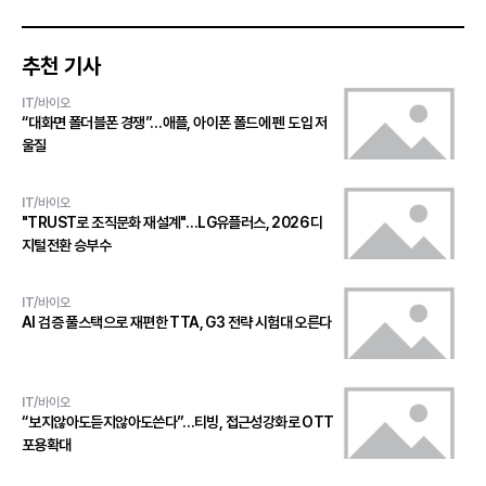
추천 기사
IT/바이오
“대화면 폴더블폰 경쟁”…애플, 아이폰 폴드에 펜 도입 저
울질
IT/바이오
"TRUST로 조직문화 재설계"…LG유플러스, 2026 디
지털전환 승부수
IT/바이오
AI 검증 풀스택으로 재편한 TTA, G3 전략 시험대 오른다
IT/바이오
“보지않아도듣지않아도쓴다”…티빙, 접근성강화로 OTT
포용확대