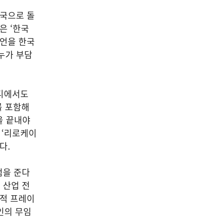
한국으로 돌
은 ‘한국
발언을 한국
누가 부담
어디에서도
를 포함해
을 끝내야
 ‘리로케이
지다.
점을 준다
 산업 전
극적 프레이
인의 무임