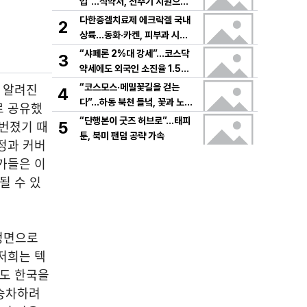
입”…식약처, 전주기 지원으로
K뷰티 고도화
다한증겔치료제 에크락겔 국내
2
상륙…동화·카켄, 피부과 시장
공략
“샤페론 2%대 강세”…코스닥
3
약세에도 외국인 소진율 1.5
9% 기록
잘 알려진
“코스모스·메밀꽃길을 걷는
4
다”…하동 북천 들녘, 꽃과 노래
로 공유했
로 물드는 가을의 하루
“단행본이 굿즈 허브로”…태피
 번졌기 때
5
툰, 북미 팬덤 공략 가속
정과 커버
가들은 이
될 수 있
 정면으로
저희는 텍
적도 한국을
임승차하려