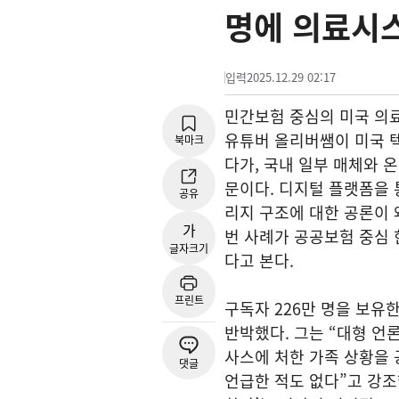
명에 의료시
입력
2025.12.29 02:17
민간보험 중심의 미국 의료
유튜버 올리버쌤이 미국 
북마크
다가, 국내 일부 매체와 
문이다. 디지털 플랫폼을 
공유
리지 구조에 대한 공론이 
가
번 사례가 공공보험 중심 
글자크기
다고 본다.
프린트
구독자 226만 명을 보유
반박했다. 그는 “대형 언
사스에 처한 가족 상황을 
댓글
언급한 적도 없다”고 강조