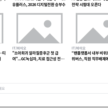
유플러스, 2026 디지털전환 승부수
전략 시험대 오른다
IT/바이오
IT/바이오
…티
"소아희귀 알라질증후군 첫 급
“팬플랫폼서 내부 비위
대
여"...GC녹십자, 치료 접근성 전환
위버스, 직원 직무배제
점
검토
세요