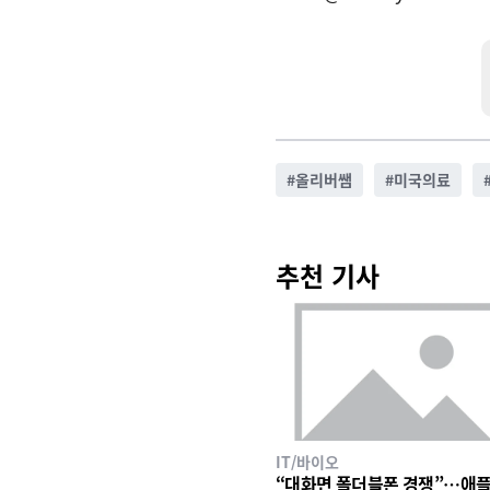
#
올리버쌤
#
미국의료
추천 기사
IT/바이오
“대화면 폴더블폰 경쟁”…애플