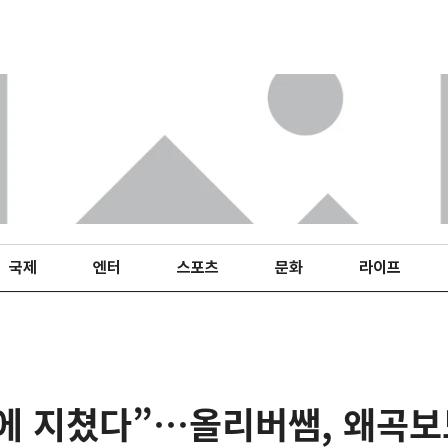
국제
엔터
스포츠
문화
라이프
에 지쳤다”…올리버쌤, 왜곡보