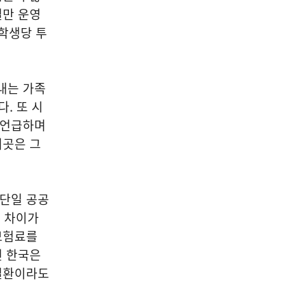
일만 운영
 학생당 투
내는 가족
. 또 시
 언급하며
이곳은 그
 단일 공공
 차이가
 보험료를
면 한국은
 질환이라도