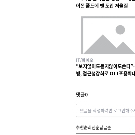
이폰 폴드에 펜 도입 저울질
IT/바이오
“보지않아도듣지않아도쓴다”
빙, 접근성강화로 OTT포용확
댓글
0
댓글을 작성하려면 로그인해주
추천순
최신순
답글순