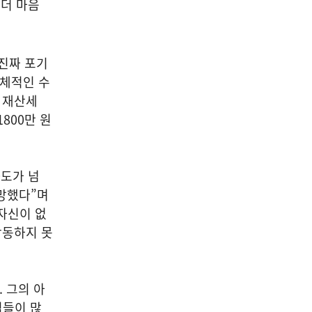
 더 마음
 진짜 포기
구체적인 수
 재산세
800만 원
0도가 넘
사망했다”며
자신이 없
작동하지 못
 그의 아
님들이 많