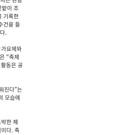
꽃밭이 조
을 기록한
수건을 들
다.
국 가요제와
은 “축제
 활동은 공
리워진다”는
의 모습에
소박한 체
이다. 축