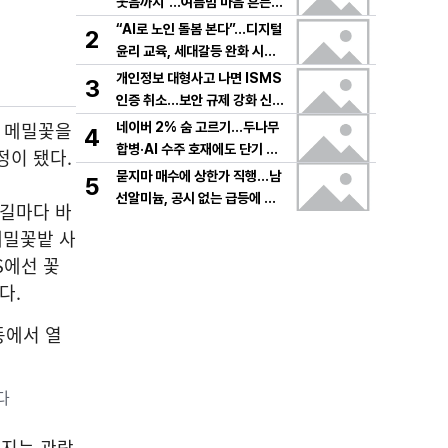
웃음까지”…여름밤 마음 흔든
감동→다시 궁금한 변화
“AI로 노인 돌봄 본다”…디지털
2
윤리 교육, 세대갈등 완화 시험
대
개인정보 대형사고 나면 ISMS
3
인증 취소…보안 규제 강화 신호
탄
와 메밀꽃을
네이버 2% 숨 고르기…두나무
4
합병·AI 수주 호재에도 단기 급
정이 됐다.
등 부담
묻지마 매수에 상한가 직행…남
5
선알미늄, 공시 없는 급등에 변
발길마다 바
동성 경고음
메밀꽃밭 사
S에선 꽃
다.
다
커지는 관람