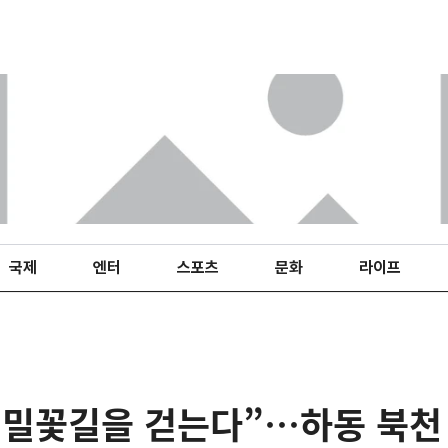
국제
엔터
스포츠
문화
라이프
메밀꽃길을 걷는다”…하동 북천