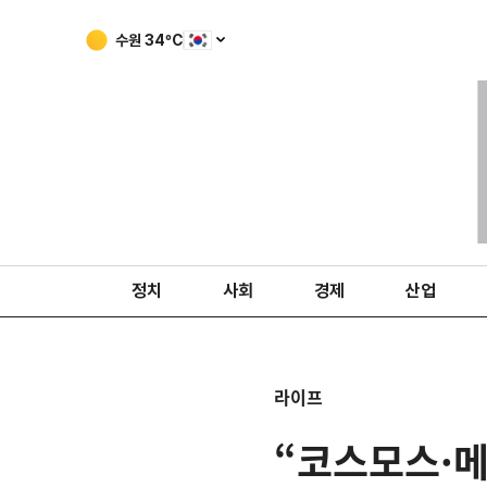
수원
34
ºC
정치
사회
경제
산업
라이프
“코스모스·