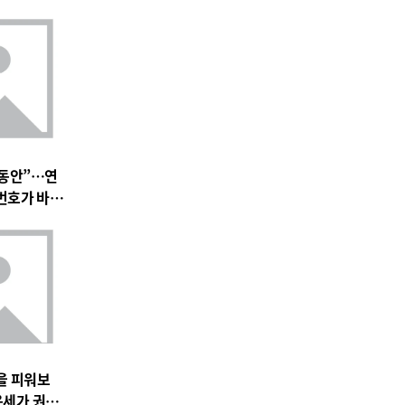
 동안”…연
 번호가 바꿀
을 피워보
운세가 권하