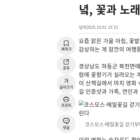
녘, 꽃과 노
입력
2025.10.01 15:15
요즘 맑은 가을 아침, 꽃
감상하는 게 잠깐의 여행쯤
북마크
경상남도 하동군 북천면에서
공유
람에 꽃향기가 실려오는 계
가
이 산책길에서 마치 영화 
글자크기
길 인증샷과 가족, 연인과
프린트
코스모스·메밀꽃길 걷기부터
댓글
이런 변화는 숫자로도 확