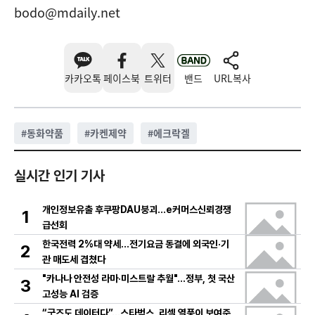
bodo@mdaily.net
카카오톡
페이스북
트위터
밴드
URL복사
#
동화약품
#
카켄제약
#
에크락겔
실시간 인기 기사
개인정보유출 후쿠팡DAU붕괴…e커머스신뢰경쟁
1
급선회
한국전력 2%대 약세…전기요금 동결에 외국인·기
2
관 매도세 겹쳤다
"카나나 안전성 라마·미스트랄 추월"…정부, 첫 국산
3
고성능 AI 검증
“굿즈도 데이터다”…스타벅스, 리셀 열풍이 보여준