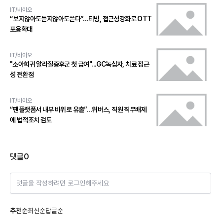
IT/바이오
“보지않아도듣지않아도쓴다”…티빙, 접근성강화로 OTT
포용확대
IT/바이오
"소아희귀 알라질증후군 첫 급여"...GC녹십자, 치료 접근
성 전환점
IT/바이오
“팬플랫폼서 내부 비위로 유출”…위버스, 직원 직무배제
에 법적조치 검토
댓글
0
댓글을 작성하려면 로그인해주세요
추천순
최신순
답글순