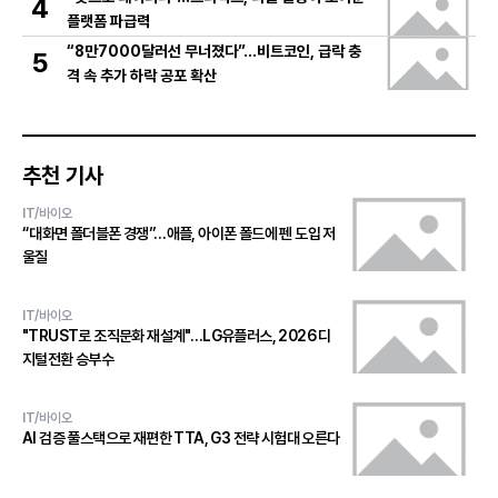
4
플랫폼 파급력
“8만7000달러선 무너졌다”…비트코인, 급락 충
5
격 속 추가 하락 공포 확산
추천 기사
IT/바이오
“대화면 폴더블폰 경쟁”…애플, 아이폰 폴드에 펜 도입 저
울질
IT/바이오
"TRUST로 조직문화 재설계"…LG유플러스, 2026 디
지털전환 승부수
IT/바이오
AI 검증 풀스택으로 재편한 TTA, G3 전략 시험대 오른다