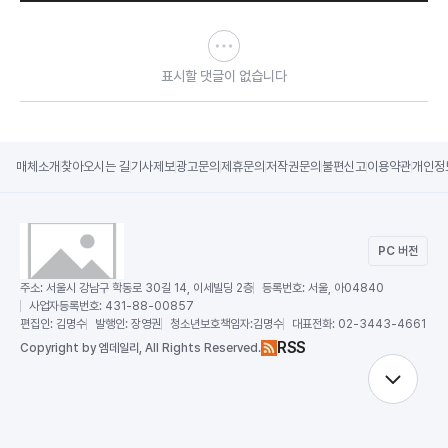
표시할 댓글이 없습니다
매체소개
찾아오시는 길
기사제보
광고문의
제휴문의
저작권문의
불편신고
이용약관
개인정
PC 버전
주소:
서울시 강남구 학동로 30길 14, 이세빌딩 2층
등록번호:
서울, 아04840
사업자등록번호:
431-88-00857
편집인:
김명수
발행인:
장영권
청소년보호책임자:
김명수
대표전화:
02-3443-4661
RSS
Copy
right by 엠데일리,
All Rights Reserved.