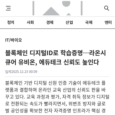
정치
사회
경제
산업
국제
엔터
IT/바이오
블록체인 디지털ID로 학습증명…라온시
큐어 유비온, 에듀테크 신뢰도 높인다
입력
2025.12.23 00:09
블록체인 기반 디지털 신원 인증 기술이 에듀테크 플
랫폼과 결합하며 온라인 교육 산업의 신뢰도 판을 바
꾸고 있다. 교육 과정과 평가, 자격 취득 정보가 디지털
로 전환되는 속도가 빨라지면서, 위변조 방지와 글로
벌 공인성을 확보한 전자 자격증명 인프라가 핵심 경