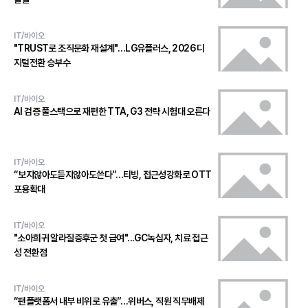
IT/바이오
"TRUST로 조직문화 재설계"…LG유플러스, 2026 디
지털전환 승부수
IT/바이오
AI 검증 풀스택으로 재편한 TTA, G3 전략 시험대 오른다
IT/바이오
“보지않아도듣지않아도쓴다”…티빙, 접근성강화로 OTT
포용확대
IT/바이오
"소아희귀 알라질증후군 첫 급여"...GC녹십자, 치료 접근
성 전환점
IT/바이오
“팬플랫폼서 내부 비위로 유출”…위버스, 직원 직무배제