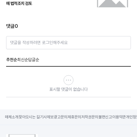
에 법적조치 검토
댓글
0
댓글을 작성하려면 로그인해주세요
추천순
최신순
답글순
표시할 댓글이 없습니다
매체소개
찾아오시는 길
기사제보
광고문의
제휴문의
저작권문의
불편신고
이용약관
개인정