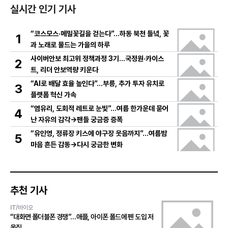
실시간 인기 기사
“코스모스·메밀꽃길을 걷는다”…하동 북천 들녘, 꽃
1
과 노래로 물드는 가을의 하루
사이버안보 최고위 정책과정 3기…국정원·카이스
2
트, 리더 안보역량 키운다
“AI로 배달 효율 높인다”…부릉, 추가 투자 유치로
3
플랫폼 혁신 가속
“염유리, 도회적 레트로 눈빛”…여름 한가운데 묻어
4
난 자유의 감각→팬들 궁금증 증폭
“유인영, 정류장 키스에 야구장 웃음까지”…여름밤
5
마음 흔든 감동→다시 궁금한 변화
추천 기사
IT/바이오
“대화면 폴더블폰 경쟁”…애플, 아이폰 폴드에 펜 도입 저
울질