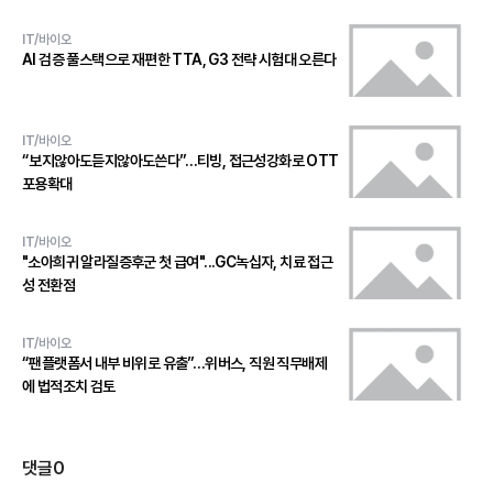
IT/바이오
AI 검증 풀스택으로 재편한 TTA, G3 전략 시험대 오른다
IT/바이오
“보지않아도듣지않아도쓴다”…티빙, 접근성강화로 OTT
포용확대
IT/바이오
"소아희귀 알라질증후군 첫 급여"...GC녹십자, 치료 접근
성 전환점
IT/바이오
“팬플랫폼서 내부 비위로 유출”…위버스, 직원 직무배제
에 법적조치 검토
댓글
0