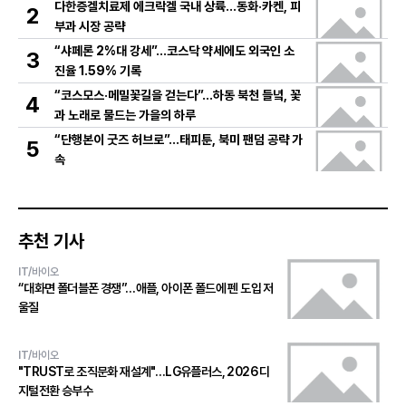
다한증겔치료제 에크락겔 국내 상륙…동화·카켄, 피
2
부과 시장 공략
“샤페론 2%대 강세”…코스닥 약세에도 외국인 소
3
진율 1.59% 기록
“코스모스·메밀꽃길을 걷는다”…하동 북천 들녘, 꽃
4
과 노래로 물드는 가을의 하루
“단행본이 굿즈 허브로”…태피툰, 북미 팬덤 공략 가
5
속
추천 기사
IT/바이오
“대화면 폴더블폰 경쟁”…애플, 아이폰 폴드에 펜 도입 저
울질
IT/바이오
"TRUST로 조직문화 재설계"…LG유플러스, 2026 디
지털전환 승부수