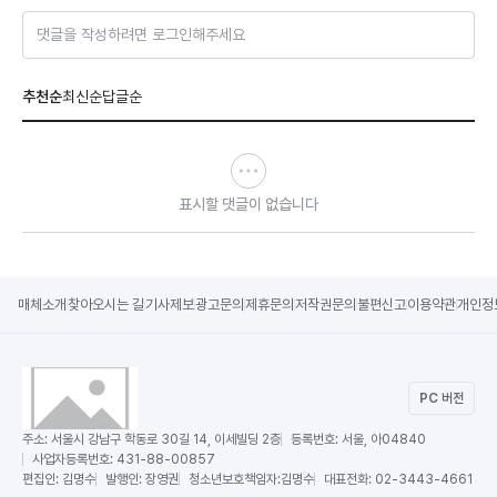
댓글을 작성하려면 로그인해주세요
추천순
최신순
답글순
표시할 댓글이 없습니다
매체소개
찾아오시는 길
기사제보
광고문의
제휴문의
저작권문의
불편신고
이용약관
개인정
PC 버전
주소:
서울시 강남구 학동로 30길 14, 이세빌딩 2층
등록번호:
서울, 아04840
사업자등록번호:
431-88-00857
편집인:
김명수
발행인:
장영권
청소년보호책임자:
김명수
대표전화:
02-3443-4661