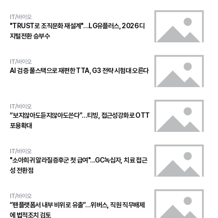
IT/바이오
"TRUST로 조직문화 재설계"…LG유플러스, 2026 디
지털전환 승부수
IT/바이오
AI 검증 풀스택으로 재편한 TTA, G3 전략 시험대 오른다
IT/바이오
“보지않아도듣지않아도쓴다”…티빙, 접근성강화로 OTT
포용확대
IT/바이오
"소아희귀 알라질증후군 첫 급여"...GC녹십자, 치료 접근
성 전환점
IT/바이오
“팬플랫폼서 내부 비위로 유출”…위버스, 직원 직무배제
에 법적조치 검토