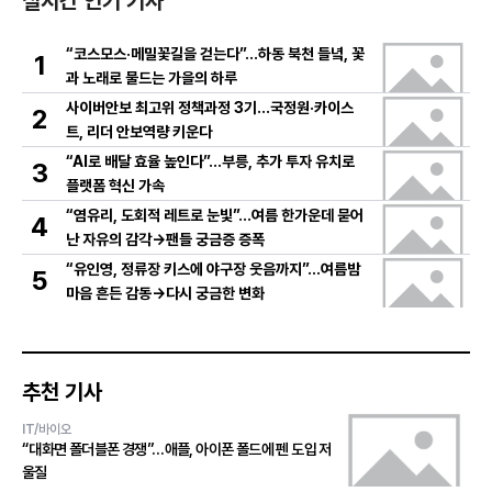
실시간 인기 기사
“코스모스·메밀꽃길을 걷는다”…하동 북천 들녘, 꽃
1
과 노래로 물드는 가을의 하루
사이버안보 최고위 정책과정 3기…국정원·카이스
2
트, 리더 안보역량 키운다
“AI로 배달 효율 높인다”…부릉, 추가 투자 유치로
3
플랫폼 혁신 가속
“염유리, 도회적 레트로 눈빛”…여름 한가운데 묻어
4
난 자유의 감각→팬들 궁금증 증폭
“유인영, 정류장 키스에 야구장 웃음까지”…여름밤
5
마음 흔든 감동→다시 궁금한 변화
추천 기사
IT/바이오
“대화면 폴더블폰 경쟁”…애플, 아이폰 폴드에 펜 도입 저
울질