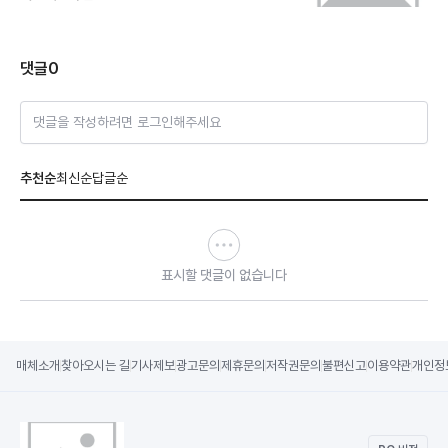
댓글
0
댓글을 작성하려면 로그인해주세요
추천순
최신순
답글순
표시할 댓글이 없습니다
매체소개
찾아오시는 길
기사제보
광고문의
제휴문의
저작권문의
불편신고
이용약관
개인정