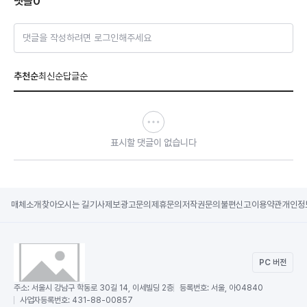
댓글
0
댓글을 작성하려면 로그인해주세요
추천순
최신순
답글순
표시할 댓글이 없습니다
매체소개
찾아오시는 길
기사제보
광고문의
제휴문의
저작권문의
불편신고
이용약관
개인정
PC 버전
주소:
서울시 강남구 학동로 30길 14, 이세빌딩 2층
등록번호:
서울, 아04840
사업자등록번호:
431-88-00857