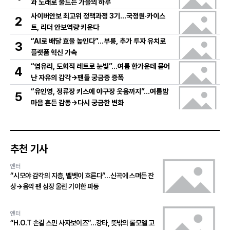
과 노래로 물드는 가을의 하루
사이버안보 최고위 정책과정 3기…국정원·카이스
2
트, 리더 안보역량 키운다
“AI로 배달 효율 높인다”…부릉, 추가 투자 유치로
3
플랫폼 혁신 가속
“염유리, 도회적 레트로 눈빛”…여름 한가운데 묻어
4
난 자유의 감각→팬들 궁금증 증폭
“유인영, 정류장 키스에 야구장 웃음까지”…여름밤
5
마음 흔든 감동→다시 궁금한 변화
추천 기사
엔터
“시모야 감각의 지층, 벨벳이 흐른다”…신곡에 스며든 잔
상→음악 팬 심장 울린 기이한 파동
엔터
“H.O.T 손길 스민 사자보이즈”…강타, 뜻밖의 롤모델 고