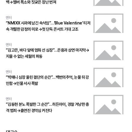
백→멤버 폭소와 짓궂은 장난 번져
엔터
“NMIXX 사과에 남긴 속삭임”…‘Blue Valentine’ 티저
속 격렬한 감정의 미로→첫 단독 콘서트 기대 고조
엔터
“김고은, 바다 앞에 멈춰 선 심장”…은중과 상연 마지막→
지울 수 없는 세월의 파동
엔터
“박예니 심장 울린 결단의 순간”…백번의추억, 눈물 뒤 강
인함→인물 서사 폭발
엔터
“김동현 분노 폭발한 그 순간”…히든아이, 경찰 겨냥한 충
격 범죄→출연진 경악심 커진다