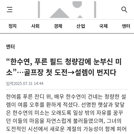
정치
사회
경제
산업
국제
엔터
엔터
“한수연, 푸른 필드 청량감에 눈부신 미
소”…골프장 첫 도전→설렘이 번지다
입력
2025.07.31 14:44
한여름 푸른 잔디 위, 배우 한수연이 건네는 청량한 설
렘이 여름 오후를 환하게 적셨다. 선명한 햇살과 맞닿
은 한수연의 미소는 오래도록 일상 밖의 자유를 꿈꾸
던 이들의 마음을 자연스럽게 불러들였으며, 그녀의
도전적인 시선에서 새로운 계절의 가능성이 함께 피어