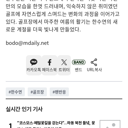
만의 모습을 한껏 드러내며, 익숙하지 않은 취미였던
골프에 자연스럽게 스며드는 변화의 과정을 이어가고
있다. 골프장에서 마주한 여름의 활기는 한수연의 새
로운 계절을 더욱 빛나게 만들었다.
bodo@mdaily.net
카카오톡
페이스북
트위터
밴드
URL복사
#
한수연
#
골프장
#
팬반응
실시간 인기 기사
“코스모스·메밀꽃길을 걷는다”…하동 북천 들녘, 꽃
1