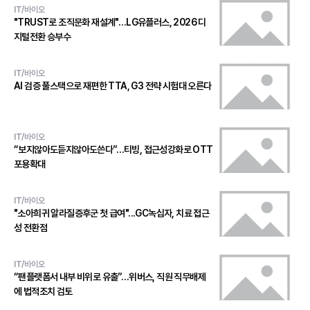
IT/바이오
"TRUST로 조직문화 재설계"…LG유플러스, 2026 디
지털전환 승부수
IT/바이오
AI 검증 풀스택으로 재편한 TTA, G3 전략 시험대 오른다
IT/바이오
“보지않아도듣지않아도쓴다”…티빙, 접근성강화로 OTT
포용확대
IT/바이오
"소아희귀 알라질증후군 첫 급여"...GC녹십자, 치료 접근
성 전환점
IT/바이오
“팬플랫폼서 내부 비위로 유출”…위버스, 직원 직무배제
에 법적조치 검토