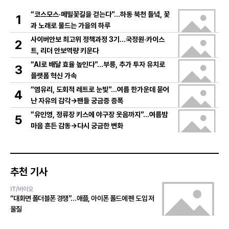
“코스모스·메밀꽃길을 걷는다”…하동 북천 들녘, 꽃
1
과 노래로 물드는 가을의 하루
사이버안보 최고위 정책과정 3기…국정원·카이스
2
트, 리더 안보역량 키운다
“AI로 배달 효율 높인다”…부릉, 추가 투자 유치로
3
플랫폼 혁신 가속
“염유리, 도회적 레트로 눈빛”…여름 한가운데 묻어
4
난 자유의 감각→팬들 궁금증 증폭
“유인영, 정류장 키스에 야구장 웃음까지”…여름밤
5
마음 흔든 감동→다시 궁금한 변화
추천 기사
IT/바이오
“대화면 폴더블폰 경쟁”…애플, 아이폰 폴드에 펜 도입 저
울질