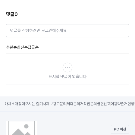
댓글
0
댓글을 작성하려면 로그인해주세요
추천순
최신순
답글순
표시할 댓글이 없습니다
매체소개
찾아오시는 길
기사제보
광고문의
제휴문의
저작권문의
불편신고
이용약관
개인정
PC 버전