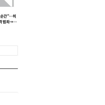
 순간”…히
충격 범죄→출