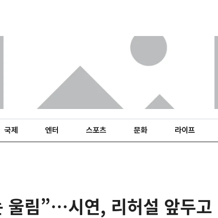
국제
엔터
스포츠
문화
라이프
는 울림”…시연, 리허설 앞두고