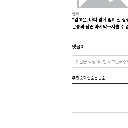
엔터
“김고은, 바다 앞에 멈춰 선 심
은중과 상연 마지막→지울 수 
세월의 파동
댓글
0
댓글을 작성하려면 로그인해주
추천순
최신순
답글순