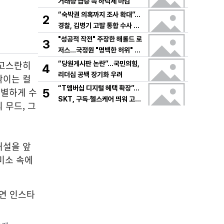
거래량 급증 속 하락세 마감
“숙박권 의혹까지 조사 확대”…
2
경찰, 김병기 고발 통합 수사 속
도
"성공적 작전" 주장한 해롤드 로
3
저스…국정원 "명백한 허위" 정
면 충돌
 고스란히
“당원게시판 논란”…국민의힘,
4
리더십 공백 장기화 우려
짝이는 컬
“T멤버십 디지털 혜택 확장”…
특별하게 수
5
SKT, 구독·헬스케어 띄워 고객
 무드, 그
락인
허설을 앞
 미소 속에