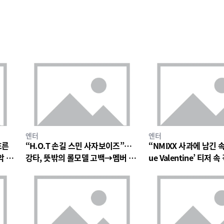
엔터
엔터
흐른
“H.O.T 손길 스민 사자보이즈”…
“NMIXX 사과에 남긴 
악 팬
강타, 뜻밖의 롤모델 고백→멤버 폭
ue Valentine’ 티저
소와 짓궂은 장난 번져
의 미로→첫 단독 콘서트