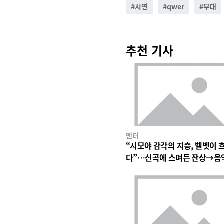
#
시연
#
qwer
#
무대
추천 기사
엔터
“시모야 감각의 지층, 벨벳이 
다”…신곡에 스며든 잔상→음
심장 울린 기이한 파동