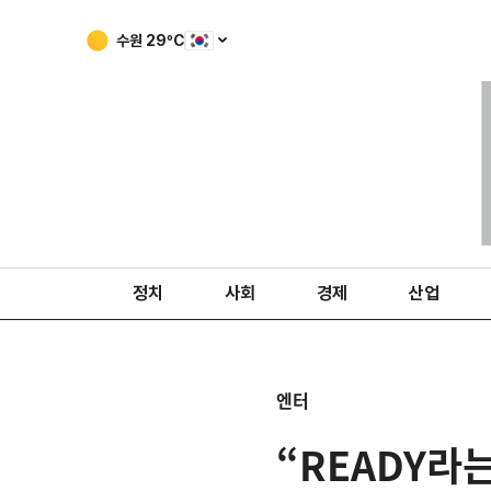
수원
29
ºC
정치
사회
경제
산업
엔터
“READY라