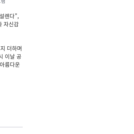
그램
설렌다”,
과 자신감
까지 더하며
시 이날 공
 아름다운