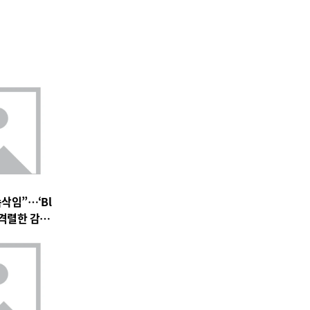
속삭임”…‘Bl
 속 격렬한 감정
 기대 고조