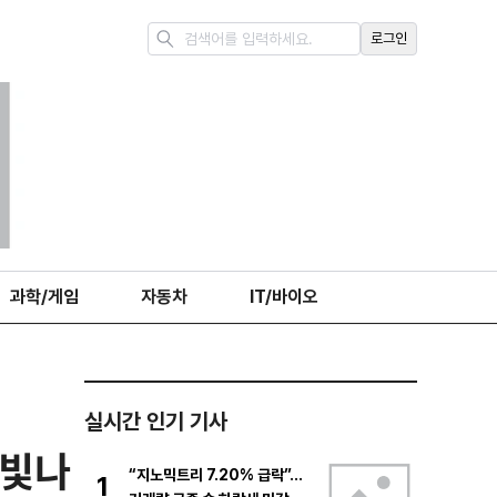
로그인
과학/게임
자동차
IT/바이오
실시간 인기 기사
 빛나
“지노믹트리 7.20% 급락”…
1