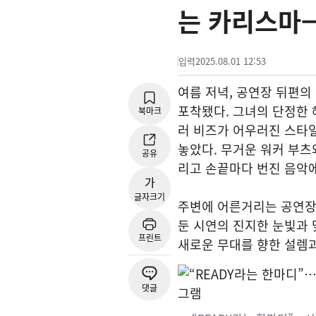
는 카리스마
입력
2025.08.01 12:53
여름 저녁, 공연장 뒤편
포착됐다. 그녀의 단정한
북마크
러 비즈가 어우러진 스타
놓았다. 무거운 워커 부츠
공유
리고 손끝마다 번진 음악에
가
글자크기
주변에 어른거리는 공연장
둔 시연의 진지한 눈빛과 맞
프린트
새로운 무대를 향한 설렘과
댓글