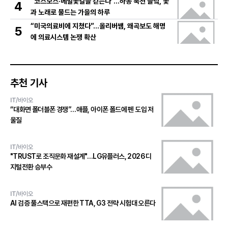
“코스모스·메밀꽃길을 걷는다”…하동 북천 들녘, 꽃
4
과 노래로 물드는 가을의 하루
“미국의료비에 지쳤다”…올리버쌤, 왜곡보도 해명
5
에 의료시스템 논쟁 확산
추천 기사
IT/바이오
“대화면 폴더블폰 경쟁”…애플, 아이폰 폴드에 펜 도입 저
울질
IT/바이오
"TRUST로 조직문화 재설계"…LG유플러스, 2026 디
지털전환 승부수
IT/바이오
AI 검증 풀스택으로 재편한 TTA, G3 전략 시험대 오른다