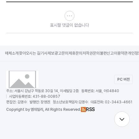
표시할 댓글이 없습니다
매체소개
찾아오시는 길
기사제보
광고문의
제휴문의
저작권문의
불편신고
이용약관
개인정
PC 버전
주소:
서울시 강남구 학동로 30길 14, 이세빌딩 2층
등록번호:
서울, 아04840
사업자등록번호:
431-88-00857
편집인:
김명수
발행인:
장영권
청소년보호책임자:
김명수
대표전화:
02-3443-4661
RSS
Copy
right by 엠데일리,
All Rights Reserved.