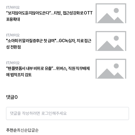
IT/바이오
“보지않아도듣지않아도쓴다”…티빙, 접근성강화로 OTT
포용확대
IT/바이오
"소아희귀 알라질증후군 첫 급여"...GC녹십자, 치료 접근
성 전환점
IT/바이오
“팬플랫폼서 내부 비위로 유출”…위버스, 직원 직무배제
에 법적조치 검토
댓글
0
댓글을 작성하려면 로그인해주세요
추천순
최신순
답글순