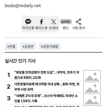
bodo@mdaily.net
카카오톡
페이스북
트위터
밴드
URL복사
#
안랩
#
김경연
#
공정거래법
실시간 인기 기사
“화장품 안전성평가 전면 도입”…식약처, 전주기 지
1
원으로 K뷰티 고도화
다한증겔치료제 에크락겔 국내 상륙…동화·카켄, 피
2
부과 시장 공략
“샤페론 2%대 강세”…코스닥 약세에도 외국인 소
3
진율 1.59% 기록