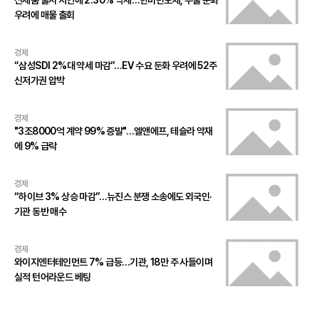
신제품 출시 지연에 2.30% 약세…한미반도체, 수출 둔화
우려에 매물 출회
경제
“삼성SDI 2%대 약세 마감”…EV 수요 둔화 우려에 52주
신저가권 압박
경제
"3조8000억 계약 99% 증발"…엘앤에프, 테슬라 악재
에 9% 급락
경제
“하이브 3% 상승 마감”…뉴진스 분쟁 소송에도 외국인·
기관 동반 매수
경제
와이지엔터테인먼트 7% 급등…기관, 18만 주 사들이며
실적 턴어라운드 베팅