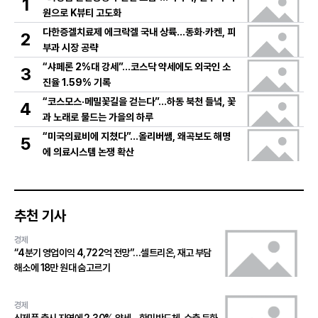
1
원으로 K뷰티 고도화
다한증겔치료제 에크락겔 국내 상륙…동화·카켄, 피
2
부과 시장 공략
“샤페론 2%대 강세”…코스닥 약세에도 외국인 소
3
진율 1.59% 기록
“코스모스·메밀꽃길을 걷는다”…하동 북천 들녘, 꽃
4
과 노래로 물드는 가을의 하루
“미국의료비에 지쳤다”…올리버쌤, 왜곡보도 해명
5
에 의료시스템 논쟁 확산
추천 기사
경제
“4분기 영업이익 4,722억 전망”…셀트리온, 재고 부담
해소에 18만 원대 숨고르기
경제