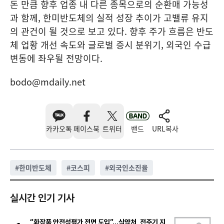
돈 만큼 향후 업종 내 다른 종목으로의 순환매 가능성
과 함께, 한미반도체의 실적 성장 추이가 고밸류 유지
의 관건이 될 것으로 보고 있다. 향후 주가 흐름은 반도
체 업황 개선 속도와 글로벌 증시 분위기, 외국인 수급
변동에 좌우될 전망이다.
bodo@mdaily.net
카카오톡
페이스북
트위터
밴드
URL복사
#
한미반도체
#
코스피
#
외국인소진율
실시간 인기 기사
“화장품 안전성평가 전면 도입”…식약처, 전주기 지