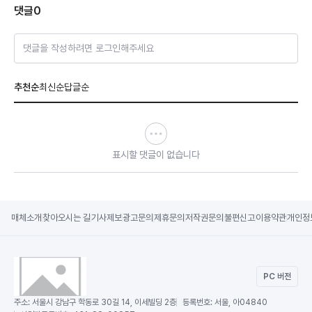
댓글
0
댓글을 작성하려면 로그인해주세요
추천순
최신순
답글순
표시할 댓글이 없습니다
매체소개
찾아오시는 길
기사제보
광고문의
제휴문의
저작권문의
불편신고
이용약관
개인정
PC 버전
주소:
서울시 강남구 학동로 30길 14, 이세빌딩 2층
등록번호:
서울, 아04840