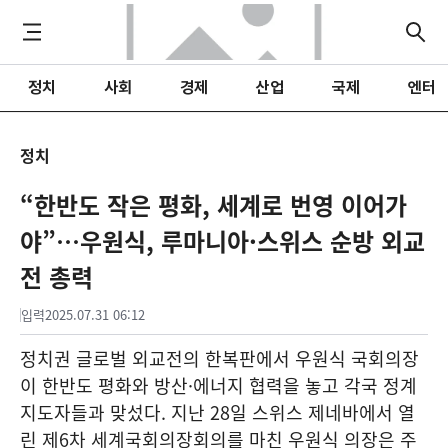
정치
사회
경제
산업
국제
엔터
정치
“한반도 작은 평화, 세계로 번영 이어가
야”…우원식, 루마니아·스위스 순방 외교
전 총력
입력
2025.07.31 06:12
정치권 글로벌 외교전의 한복판에서 우원식 국회의장
이 한반도 평화와 방산·에너지 협력을 놓고 각국 정계
지도자들과 맞섰다. 지난 28일 스위스 제네바에서 열
린 제6차 세계국회의장회의를 마친 우원식 의장은 주