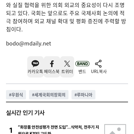
와 실질 협력을 위한 의회 외교의 중요성이 다시 조명
되고 있다. 국회는 앞으로도 주요 국제사회 논의에 적
극 참여하며 외교 채널 확대 및 평화 증진에 주력할 방
침이다.
bodo@mdaily.net
카카오톡
페이스북
트위터
밴드
URL복사
#
우원식
#
세계국회의장회의
#
루마니아
실시간 인기 기사
“화장품 안전성평가 전면 도입”…식약처, 전주기 지
1
원으로 K뷰티 고도화