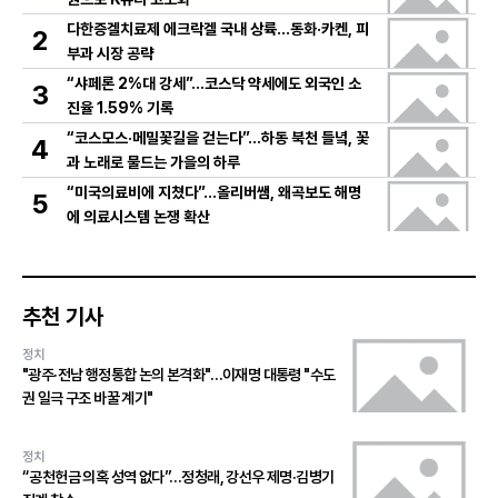
다한증겔치료제 에크락겔 국내 상륙…동화·카켄, 피
2
부과 시장 공략
“샤페론 2%대 강세”…코스닥 약세에도 외국인 소
3
진율 1.59% 기록
“코스모스·메밀꽃길을 걷는다”…하동 북천 들녘, 꽃
4
과 노래로 물드는 가을의 하루
“미국의료비에 지쳤다”…올리버쌤, 왜곡보도 해명
5
에 의료시스템 논쟁 확산
추천 기사
정치
"광주·전남 행정통합 논의 본격화"…이재명 대통령 "수도
권 일극 구조 바꿀 계기"
정치
“공천헌금 의혹 성역 없다”…정청래, 강선우 제명·김병기