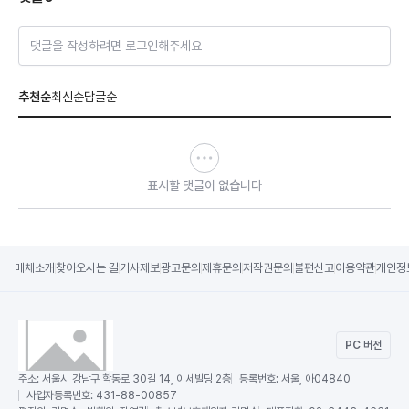
댓글을 작성하려면 로그인해주세요
추천순
최신순
답글순
표시할 댓글이 없습니다
매체소개
찾아오시는 길
기사제보
광고문의
제휴문의
저작권문의
불편신고
이용약관
개인정
PC 버전
주소:
서울시 강남구 학동로 30길 14, 이세빌딩 2층
등록번호:
서울, 아04840
사업자등록번호:
431-88-00857