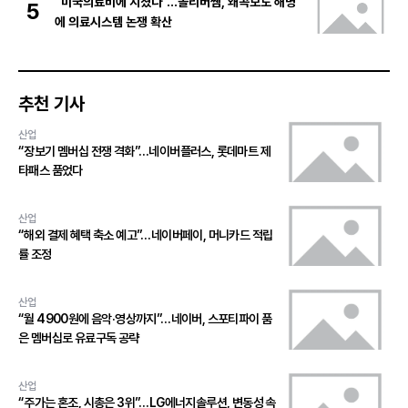
“미국의료비에 지쳤다”…올리버쌤, 왜곡보도 해명
5
에 의료시스템 논쟁 확산
추천 기사
산업
“장보기 멤버십 전쟁 격화”…네이버플러스, 롯데마트 제
타패스 품었다
산업
“해외 결제 혜택 축소 예고”…네이버페이, 머니카드 적립
률 조정
산업
“월 4900원에 음악·영상까지”…네이버, 스포티파이 품
은 멤버십로 유료구독 공략
산업
“주가는 혼조, 시총은 3위”…LG에너지솔루션, 변동성 속