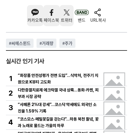
카카오톡
페이스북
트위터
밴드
URL복사
#
씨에스윈드
#
거래량
#
주가
실시간 인기 기사
“화장품 안전성평가 전면 도입”…식약처, 전주기 지
1
원으로 K뷰티 고도화
다한증겔치료제 에크락겔 국내 상륙…동화·카켄, 피
2
부과 시장 공략
“샤페론 2%대 강세”…코스닥 약세에도 외국인 소
3
진율 1.59% 기록
“코스모스·메밀꽃길을 걷는다”…하동 북천 들녘, 꽃
4
과 노래로 물드는 가을의 하루