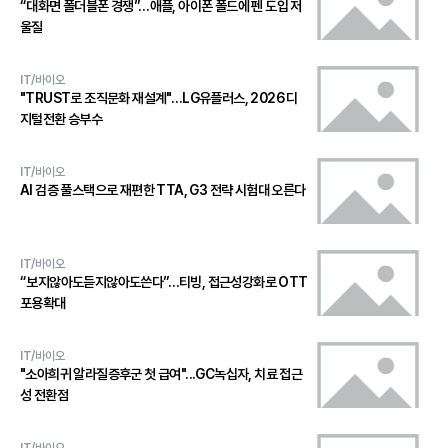
“대화면 폴더블폰 경쟁”…애플, 아이폰 폴드에 펜 도입 저
울질
IT/바이오
"TRUST로 조직문화 재설계"…LG유플러스, 2026 디
지털전환 승부수
IT/바이오
AI 검증 풀스택으로 재편한 TTA, G3 전략 시험대 오른다
IT/바이오
“보지않아도듣지않아도쓴다”…티빙, 접근성강화로 OTT
포용확대
IT/바이오
"소아희귀 알라질증후군 첫 급여"...GC녹십자, 치료 접근
성 전환점