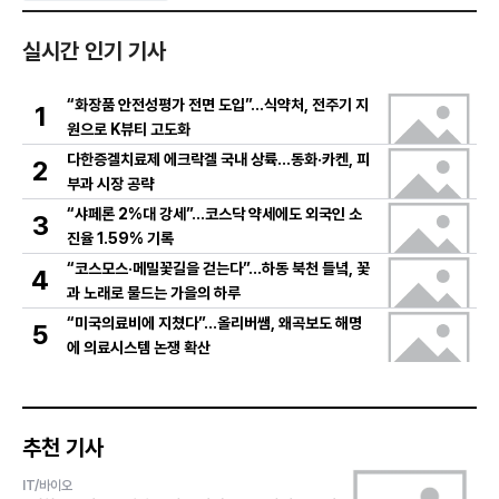
실시간 인기 기사
“화장품 안전성평가 전면 도입”…식약처, 전주기 지
1
원으로 K뷰티 고도화
다한증겔치료제 에크락겔 국내 상륙…동화·카켄, 피
2
부과 시장 공략
“샤페론 2%대 강세”…코스닥 약세에도 외국인 소
3
진율 1.59% 기록
“코스모스·메밀꽃길을 걷는다”…하동 북천 들녘, 꽃
4
과 노래로 물드는 가을의 하루
“미국의료비에 지쳤다”…올리버쌤, 왜곡보도 해명
5
에 의료시스템 논쟁 확산
추천 기사
IT/바이오