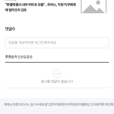
IT/바이오
“팬플랫폼서 내부 비위로 유출”…위버스, 직원 직무배제
에 법적조치 검토
댓글
0
댓글을 작성하려면 로그인해주세요
추천순
최신순
답글순
표시할 댓글이 없습니다
매체소개
찾아오시는 길
기사제보
광고문의
제휴문의
저작권문의
불편신고
이용약관
개인정