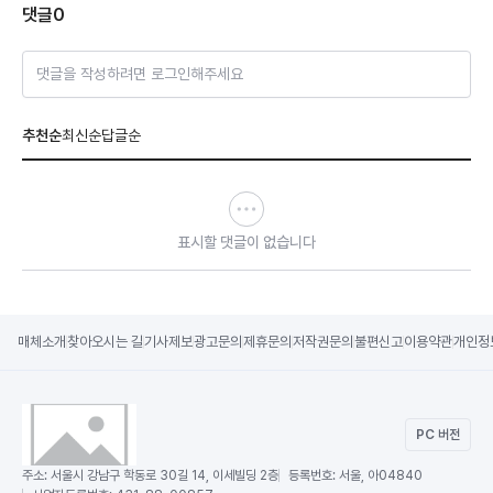
댓글
0
댓글을 작성하려면 로그인해주세요
추천순
최신순
답글순
표시할 댓글이 없습니다
매체소개
찾아오시는 길
기사제보
광고문의
제휴문의
저작권문의
불편신고
이용약관
개인정
PC 버전
주소:
서울시 강남구 학동로 30길 14, 이세빌딩 2층
등록번호:
서울, 아04840