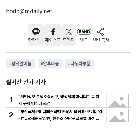
bodo@mdaily.net
카카오톡
페이스북
트위터
밴드
URL복사
#
남선알미늄
#
알루미늄
#
자동차부품
실시간 인기 기사
“개인정보 분쟁조정권고, 행정제재 아니다”…피해
1
자 구제 방식에 초점
“부산국제코미디페스티벌 현장서 터진 K-코미디 열
2
기”…오세준 곽상원, 현주소 진단→글로벌 비전 제
시