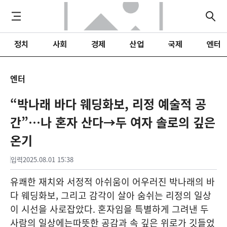
정치
사회
경제
산업
국제
엔터
엔터
“박나래 바다 웨딩화보, 리정 예술적 공
간”…나 혼자 산다→두 여자 솔로의 깊은
온기
입력
2025.08.01 15:38
유쾌한 재치와 서정적 아쉬움이 어우러진 박나래의 바
다 웨딩화보, 그리고 감각이 살아 숨쉬는 리정의 일상
이 시선을 사로잡았다. 혼자임을 특별하게 그려낸 두
사람의 일상에는따뜻한 공감과 속 깊은 위로가 깃들었