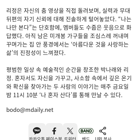
리정은 자신의 춤 영상을 직접 돌려보며, 실력과 무대
뒤편의 자기 신뢰에 대해 진솔하게 털어놓았다. “나는
나만 본다”는 단호함에, 멤버들도 수줍은 웃음으로 화
답했다. 아직 남은 미개봉 가구들을 조심스레 꺼내며
꾸며가는 집 안 풍경에서는 ‘아름다운 것을 사랑하는
삶’의 진정성이 느껴졌다.
평범한 일상 속 예술적인 순간을 창조한 박나래와 리
정. 혼자서도 자신을 가꾸고, 사소함 속에서 깊은 온기
와 확신을 찾아가는 두 사람의 이야기는 매주 금요일
밤 11시 10분 ‘나 혼자 산다’를 통해 만날 수 있다.
bodo@mdaily.net
카카오톡
페이스북
트위터
밴드
URL복사