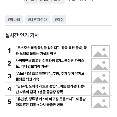
#
박나래
#
나혼자산다
#
리정
실시간 인기 기사
“코스모스·메밀꽃길을 걷는다”…하동 북천 들녘, 꽃
1
과 노래로 물드는 가을의 하루
사이버안보 최고위 정책과정 3기…국정원·카이스
2
트, 리더 안보역량 키운다
“AI로 배달 효율 높인다”…부릉, 추가 투자 유치로
3
플랫폼 혁신 가속
“염유리, 도회적 레트로 눈빛”…여름 한가운데 묻어
4
난 자유의 감각→팬들 궁금증 증폭
“유인영, 정류장 키스에 야구장 웃음까지”…여름밤
5
마음 흔든 감동→다시 궁금한 변화