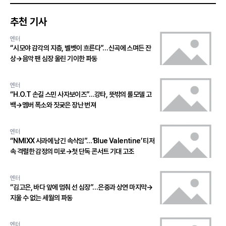
추천 기사
엔터
“시모야 감각의 지층, 벨벳이 흐른다”…신곡에 스며든 잔
상→음악 팬 심장 울린 기이한 파동
엔터
“H.O.T 손길 스민 사자보이즈”…강타, 뜻밖의 롤모델 고
백→멤버 폭소와 짓궂은 장난 번져
엔터
“NMIXX 사과에 남긴 속삭임”…‘Blue Valentine’ 티저
속 격렬한 감정의 미로→첫 단독 콘서트 기대 고조
엔터
“김고은, 바다 앞에 멈춰 선 심장”…은중과 상연 마지막→
지울 수 없는 세월의 파동
엔터