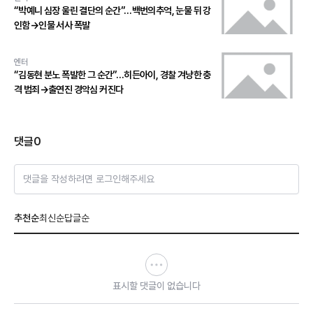
“박예니 심장 울린 결단의 순간”…백번의추억, 눈물 뒤 강
인함→인물 서사 폭발
엔터
“김동현 분노 폭발한 그 순간”…히든아이, 경찰 겨냥한 충
격 범죄→출연진 경악심 커진다
댓글
0
댓글을 작성하려면 로그인해주세요
추천순
최신순
답글순
표시할 댓글이 없습니다