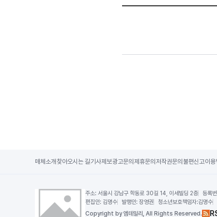
매체소개
찾아오시는 길
기사제보
광고문의
제휴문의
저작권문의
불편신고
이용
주소:
서울시 강남구 학동로 30길 14, 이세빌딩 2층
등록번
편집인:
김명수
발행인:
장영권
청소년보호책임자:
김명수
R
Copy
right by 엠데일리,
All Rights Reserved.