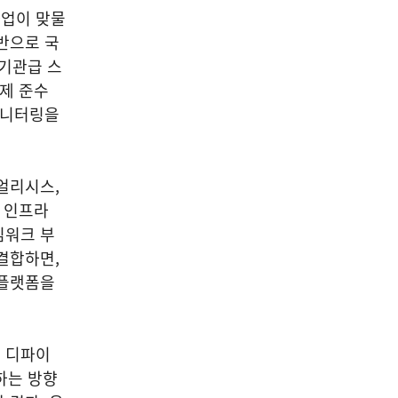
사업이 맞물
반으로 국
 기관급 스
규제 준수
모니터링을
얼리시스,
 인프라
임워크 부
결합하면,
 플랫폼을
 디파이
하는 방향