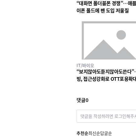
“대화면 폴더블폰 경쟁”…애플
이폰 폴드에 펜 도입 저울질
IT/바이오
“보지않아도듣지않아도쓴다”
빙, 접근성강화로 OTT포용확
댓글
0
댓글을 작성하려면 로그인해주
추천순
최신순
답글순