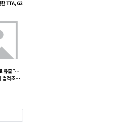
 TTA, G3
로 유출”…
에 법적조치