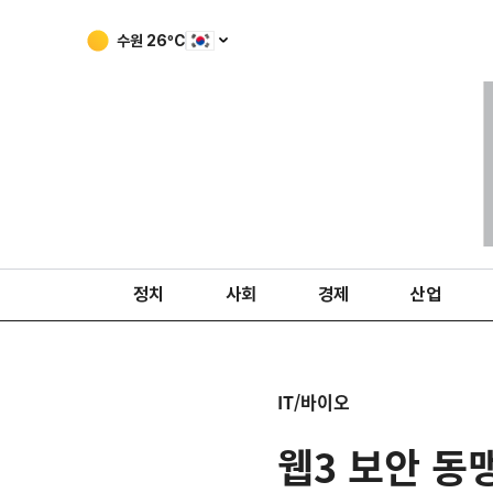
수원
26
ºC
정치
사회
경제
산업
IT/바이오
웹3 보안 동