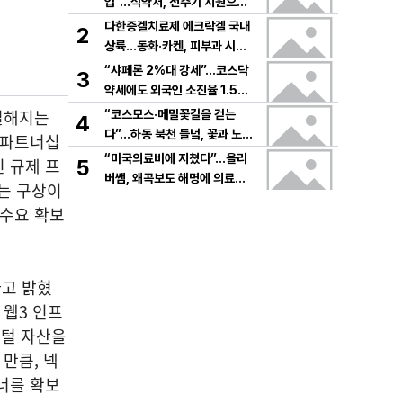
입”…식약처, 전주기 지원으로
K뷰티 고도화
다한증겔치료제 에크락겔 국내
2
상륙…동화·카켄, 피부과 시장
공략
“샤페론 2%대 강세”…코스닥
3
약세에도 외국인 소진율 1.5
9% 기록
열해지는
“코스모스·메밀꽃길을 걷는
4
다”…하동 북천 들녘, 꽃과 노래
 파트너십
로 물드는 가을의 하루
“미국의료비에 지쳤다”…올리
 규제 프
5
버쌤, 왜곡보도 해명에 의료시
는 구상이
스템 논쟁 확산
 수요 확보
다고 밝혔
 웹3 인프
지털 자산을
만큼, 넥
너를 확보