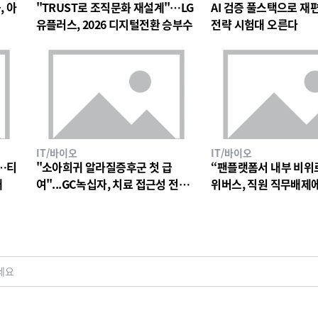
, 아
"TRUST로 조직문화 재설계"…LG
AI 검증 풀스택으로 재편한
유플러스, 2026 디지털전환 승부수
전략 시험대 오른다
IT/바이오
IT/바이오
…티
"소아희귀 알라질증후군 첫 급
“팬플랫폼서 내부 비위
대
여"...GC녹십자, 치료 접근성 전환
위버스, 직원 직무배제
점
검토
세요