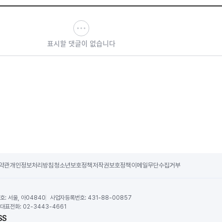
표시할 댓글이 없습니다
약관
개인정보처리방침
청소년보호정책
저작권보호정책
이메일무단수집거부
호:
서울, 아04840
사업자등록번호:
431-88-00857
대표전화:
02-3443-4661
SS