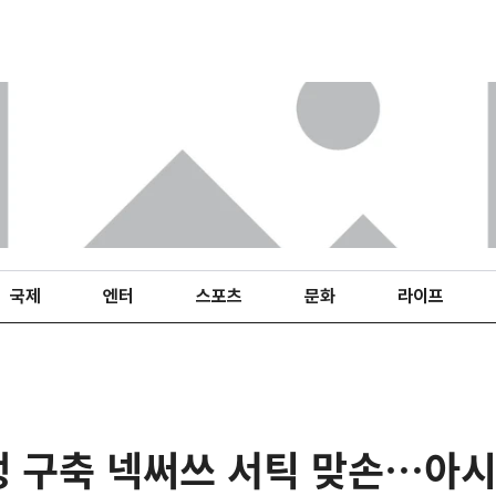
국제
엔터
스포츠
문화
라이프
맹 구축 넥써쓰 서틱 맞손…아