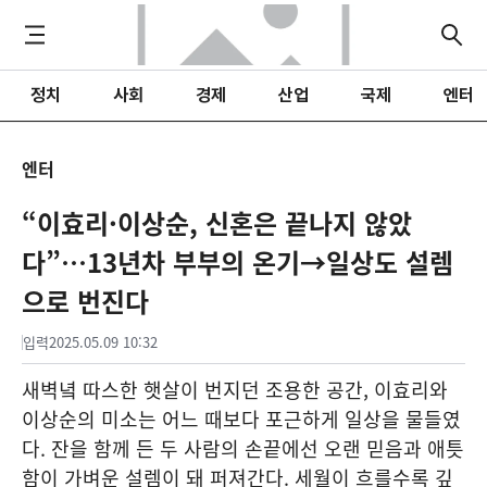
정치
사회
경제
산업
국제
엔터
엔터
“이효리·이상순, 신혼은 끝나지 않았
다”…13년차 부부의 온기→일상도 설렘
으로 번진다
입력
2025.05.09 10:32
새벽녘 따스한 햇살이 번지던 조용한 공간, 이효리와
이상순의 미소는 어느 때보다 포근하게 일상을 물들였
다. 잔을 함께 든 두 사람의 손끝에선 오랜 믿음과 애틋
함이 가벼운 설렘이 돼 퍼져간다. 세월이 흐를수록 깊