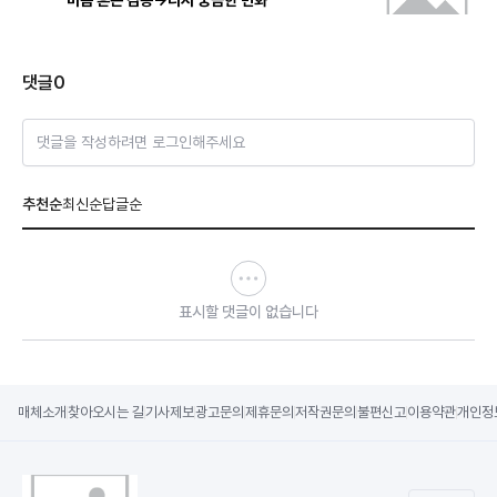
마음 흔든 감동→다시 궁금한 변화
댓글
0
댓글을 작성하려면 로그인해주세요
추천순
최신순
답글순
표시할 댓글이 없습니다
매체소개
찾아오시는 길
기사제보
광고문의
제휴문의
저작권문의
불편신고
이용약관
개인정