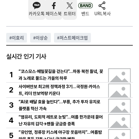
카카오톡
페이스북
트위터
밴드
URL복사
#
이효리
#
이상순
#
저스트메이크업
실시간 인기 기사
“코스모스·메밀꽃길을 걷는다”…하동 북천 들녘, 꽃
1
과 노래로 물드는 가을의 하루
사이버안보 최고위 정책과정 3기…국정원·카이스
2
트, 리더 안보역량 키운다
“AI로 배달 효율 높인다”…부릉, 추가 투자 유치로
3
플랫폼 혁신 가속
“염유리, 도회적 레트로 눈빛”…여름 한가운데 묻어
4
난 자유의 감각→팬들 궁금증 증폭
“유인영, 정류장 키스에 야구장 웃음까지”…여름밤
5