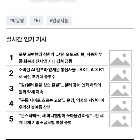
#
박윤영
#
kt
#
인공지능
실시간 인기 기사
로봇 모멘텀에 상한가…서진오토모티브, 자동차 부
1
품 회복과 신사업 기대 겹쳐 급등
소버린 AI 인프라 앞세운 통신사들…SKT, A.X K1
2
로 국산 초거대 승부수
“원/달러 환율 상승 출발”…달러 강세·엔화 하락에
3
원화 약세 지속
“구름 사이로 흐르는 고요”…문경, 역사와 자연이 어
4
우러진 늦여름 산책
“몬스타엑스, 새 미니앨범이 쏘아올린 파장”…전 세
5
계 매체 기립→글로벌 명성 증명