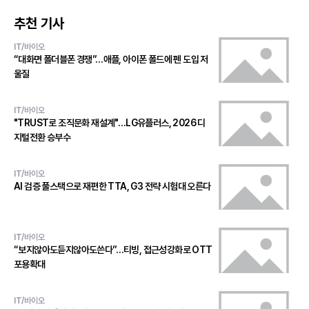
추천 기사
IT/바이오
“대화면 폴더블폰 경쟁”…애플, 아이폰 폴드에 펜 도입 저
울질
IT/바이오
"TRUST로 조직문화 재설계"…LG유플러스, 2026 디
지털전환 승부수
IT/바이오
AI 검증 풀스택으로 재편한 TTA, G3 전략 시험대 오른다
IT/바이오
“보지않아도듣지않아도쓴다”…티빙, 접근성강화로 OTT
포용확대
IT/바이오