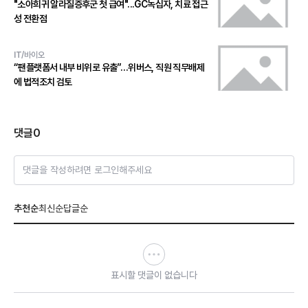
"소아희귀 알라질증후군 첫 급여"...GC녹십자, 치료 접근
성 전환점
IT/바이오
“팬플랫폼서 내부 비위로 유출”…위버스, 직원 직무배제
에 법적조치 검토
댓글
0
댓글을 작성하려면 로그인해주세요
추천순
최신순
답글순
표시할 댓글이 없습니다