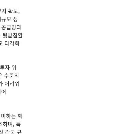
지 확보,
대규모 생
벌 공급망과
을 뒷받침할
오 다각화
 투자 위
은 수준의
가 어려워
티어
의미하는 핵
조하며, 특
상 각국 규