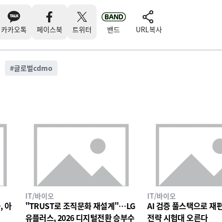
카카오톡
페이스북
트위터
밴드
URL복사
#
글로벌cdmo
IT/바이오
IT/바이오
, 아
"TRUST로 조직문화 재설계"…LG
AI 검증 풀스택으로 재편한
유플러스, 2026 디지털전환 승부수
전략 시험대 오른다