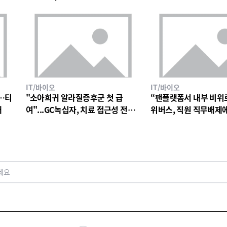
IT/바이오
IT/바이오
…티
"소아희귀 알라질증후군 첫 급
“팬플랫폼서 내부 비위
대
여"...GC녹십자, 치료 접근성 전환
위버스, 직원 직무배제
점
검토
세요