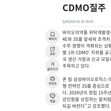
CDMO질주
입력
2026.01.02 00:03
바이오의약품 위탁개발생산
4E와 3S를 앞세워 초격
북마크
수주 경쟁이 격화되는 상황
벌 1위 CDMO’ 지위를
공유
국 생산 거점과 신규 모달
가
주목하고 있다.
글자크기
존 림 삼성바이오로직스 대
프린트
행 전략인 3S를 중심으로
다. 2026년이 창립 15
강인함을 상징하는 말처럼
댓글
되길 바란다”고 강조했다.