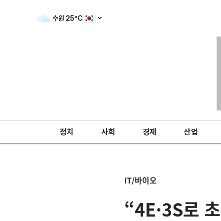
수원
25
ºC
정치
사회
경제
산업
IT/바이오
“4E·3S로