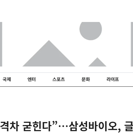
국제
엔터
스포츠
문화
라이프
 초격차 굳힌다”…삼성바이오, 