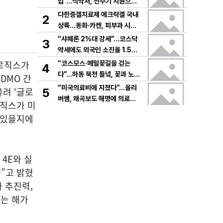
입”…식약처, 전주기 지원으로
K뷰티 고도화
다한증겔치료제 에크락겔 국내
2
상륙…동화·카켄, 피부과 시장
공략
“샤페론 2%대 강세”…코스닥
3
약세에도 외국인 소진율 1.5
9% 기록
로직스가
“코스모스·메밀꽃길을 걷는
4
다”…하동 북천 들녘, 꽃과 노래
DMO 간
로 물드는 가을의 하루
“미국의료비에 지쳤다”…올리
려 ‘글로
5
버쌤, 왜곡보도 해명에 의료시
로직스가 미
스템 논쟁 확산
 있을지에
4E와 실
”고 밝혔
과 추진력,
하는 해가