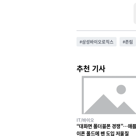
#
삼성바이오로직스
#
존림
추천 기사
IT/바이오
“대화면 폴더블폰 경쟁”…애플
이폰 폴드에 펜 도입 저울질