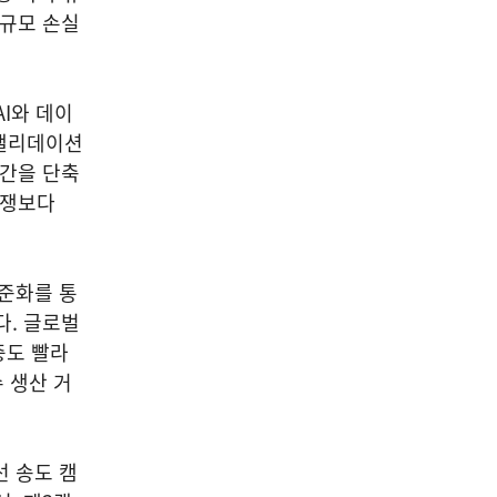
대규모 손실
I와 데이
·밸리데이션
기간을 단축
경쟁보다
표준화를 통
다. 글로벌
증도 빨라
 생산 거
선 송도 캠