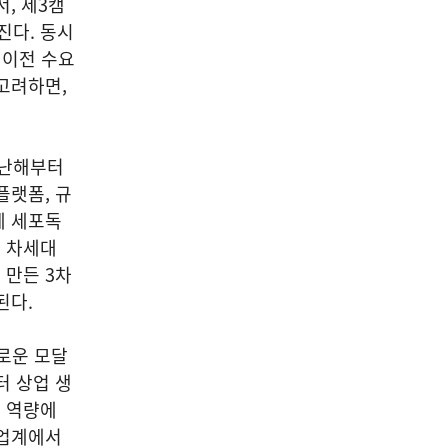
, 제3캠
진다. 동시
 이전 수요
고려하면,
지난해부터
플랫폼, 규
에 세포독
 차세대
 만든 3차
된다.
새로운 모달
터 상업 생
 역량에
 업계에서