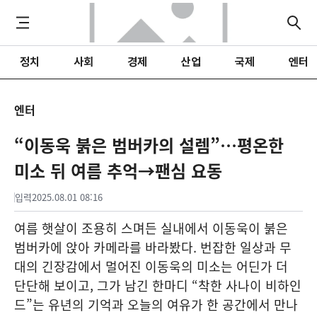
정치
사회
경제
산업
국제
엔터
엔터
“이동욱 붉은 범버카의 설렘”…평온한
미소 뒤 여름 추억→팬심 요동
입력
2025.08.01 08:16
여름 햇살이 조용히 스며든 실내에서 이동욱이 붉은
범버카에 앉아 카메라를 바라봤다. 번잡한 일상과 무
대의 긴장감에서 멀어진 이동욱의 미소는 어딘가 더
단단해 보이고, 그가 남긴 한마디 “착한 사나이 비하인
드”는 유년의 기억과 오늘의 여유가 한 공간에서 만나