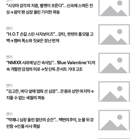
엔터
“시모야 감각의 지층, 벨벳이 흐른다”…신곡에 스며든 잔
상→음악 팬 심장 울린 기이한 파동
엔터
“H.O.T 손길 스민 사자보이즈”…강타, 뜻밖의 롤모델 고
백→멤버 폭소와 짓궂은 장난 번져
엔터
“NMIXX 사과에 남긴 속삭임”…‘Blue Valentine’ 티저
속 격렬한 감정의 미로→첫 단독 콘서트 기대 고조
엔터
“김고은, 바다 앞에 멈춰 선 심장”…은중과 상연 마지막→
지울 수 없는 세월의 파동
엔터
“박예니 심장 울린 결단의 순간”…백번의추억, 눈물 뒤 강
인함→인물 서사 폭발