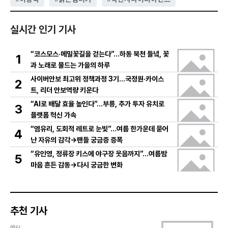
실시간 인기 기사
“코스모스·메밀꽃길을 걷는다”…하동 북천 들녘, 꽃
1
과 노래로 물드는 가을의 하루
사이버안보 최고위 정책과정 3기…국정원·카이스
2
트, 리더 안보역량 키운다
“AI로 배달 효율 높인다”…부릉, 추가 투자 유치로
3
플랫폼 혁신 가속
“염유리, 도회적 레트로 눈빛”…여름 한가운데 묻어
4
난 자유의 감각→팬들 궁금증 증폭
“유인영, 정류장 키스에 야구장 웃음까지”…여름밤
5
마음 흔든 감동→다시 궁금한 변화
추천 기사