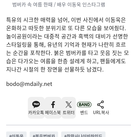
범버카 속 여름 한때 / 배우 이동욱 인스타그램
특유의 시크한 매력을 넘어, 이번 사진에서 이동욱은
온화하고 따듯한 분위기로 또 다른 모습을 보여줬다.
놀이공원이라는 대중적 공간과 흑백의 대비가 선명한
스타일링을 통해, 유년의 기억과 현재가 나란히 흐르
는 순간을 포착한다. 붉은 범버카를 타고 웃음 짓는 모
습은 다가오는 여름을 한층 설레게 하고, 팬들에게도
지나간 시절의 한 장면을 선물하듯 남겼다.
bodo@mdaily.net
카카오톡
페이스북
트위터
밴드
URL복사
#
이동욱
#
붉은범버카
#
착한사나이비하인드