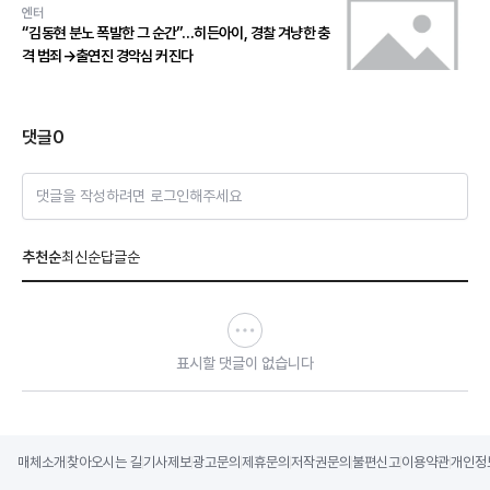
엔터
“김동현 분노 폭발한 그 순간”…히든아이, 경찰 겨냥한 충
격 범죄→출연진 경악심 커진다
댓글
0
댓글을 작성하려면 로그인해주세요
추천순
최신순
답글순
표시할 댓글이 없습니다
매체소개
찾아오시는 길
기사제보
광고문의
제휴문의
저작권문의
불편신고
이용약관
개인정