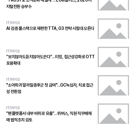
"TRUST로 조직문화 재설계"…LG유플러스, 2026 디
지털전환 승부수
IT/바이오
AI 검증 풀스택으로 재편한 TTA, G3 전략 시험대 오른다
IT/바이오
“보지않아도듣지않아도쓴다”…티빙, 접근성강화로 OTT
포용확대
IT/바이오
"소아희귀 알라질증후군 첫 급여"...GC녹십자, 치료 접근
성 전환점
IT/바이오
“팬플랫폼서 내부 비위로 유출”…위버스, 직원 직무배제
에 법적조치 검토