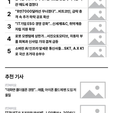
1
관 매도세 겹쳤다
“8만7000달러선 무너졌다”…비트코인, 급락 충
2
격 속 추가 하락 공포 확산
“IT기업 ESG 경영 강화”…신세계I&C, 취약계층
3
자립 지원 확장
로봇 모멘텀에 상한가…서진오토모티브, 자동차 부
4
품 회복과 신사업 기대 겹쳐 급등
소버린 AI 인프라 앞세운 통신사들…SKT, A.X K1
5
로 국산 초거대 승부수
추천 기사
IT/바이오
“대화면 폴더블폰 경쟁”…애플, 아이폰 폴드에 펜 도입 저
울질
IT/바이오