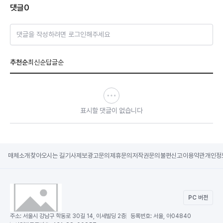
댓글
0
댓글을 작성하려면 로그인해주세요
추천순
최신순
답글순
표시할 댓글이 없습니다
매체소개
찾아오시는 길
기사제보
광고문의
제휴문의
저작권문의
불편신고
이용약관
개인정
PC 버전
주소:
서울시 강남구 학동로 30길 14, 이세빌딩 2층
등록번호:
서울, 아04840