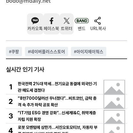
bodo@mdaily.net
카카오톡
페이스북
트위터
밴드
URL복사
#
쿠팡
#
네이버플러스스토어
#
아이지에이웍스
실시간 인기 기사
한국전력 2%대 약세…전기요금 동결에 외국인·기
1
관 매도세 겹쳤다
“8만7000달러선 무너졌다”…비트코인, 급락 충
2
격 속 추가 하락 공포 확산
“IT기업 ESG 경영 강화”…신세계I&C, 취약계층
3
자립 지원 확장
로봇 모멘텀에 상한가…서진오토모티브, 자동차 부
4