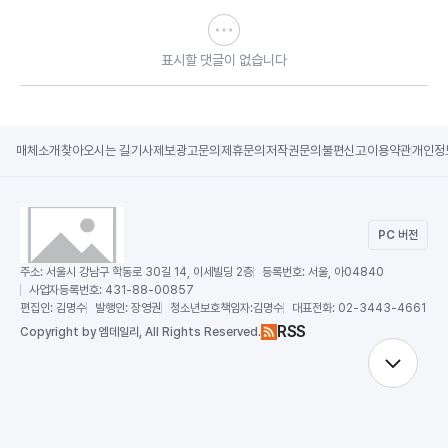
표시할 댓글이 없습니다
매체소개
찾아오시는 길
기사제보
광고문의
제휴문의
저작권문의
불편신고
이용약관
개인정
PC 버전
주소:
서울시 강남구 학동로 30길 14, 이세빌딩 2층
등록번호:
서울, 아04840
사업자등록번호:
431-88-00857
편집인:
김명수
발행인:
장영권
청소년보호책임자:
김명수
대표전화:
02-3443-4661
RSS
Copy
right by 엠데일리,
All Rights Reserved.