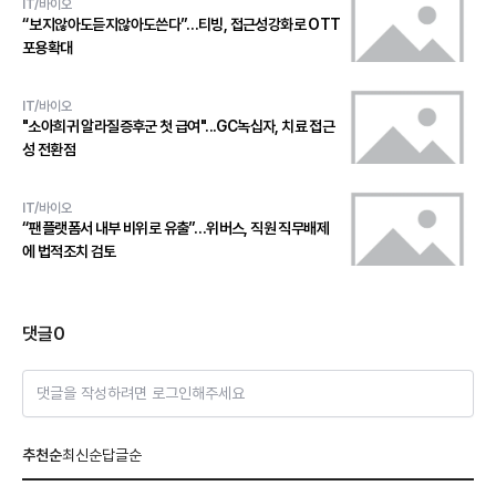
IT/바이오
“보지않아도듣지않아도쓴다”…티빙, 접근성강화로 OTT
포용확대
IT/바이오
"소아희귀 알라질증후군 첫 급여"...GC녹십자, 치료 접근
성 전환점
IT/바이오
“팬플랫폼서 내부 비위로 유출”…위버스, 직원 직무배제
에 법적조치 검토
댓글
0
댓글을 작성하려면 로그인해주세요
추천순
최신순
답글순