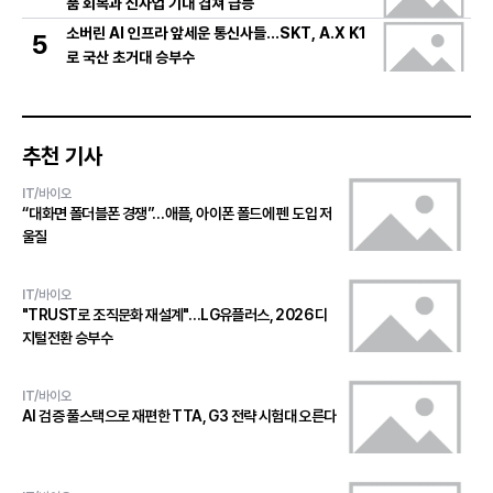
품 회복과 신사업 기대 겹쳐 급등
소버린 AI 인프라 앞세운 통신사들…SKT, A.X K1
5
로 국산 초거대 승부수
추천 기사
IT/바이오
“대화면 폴더블폰 경쟁”…애플, 아이폰 폴드에 펜 도입 저
울질
IT/바이오
"TRUST로 조직문화 재설계"…LG유플러스, 2026 디
지털전환 승부수
IT/바이오
AI 검증 풀스택으로 재편한 TTA, G3 전략 시험대 오른다