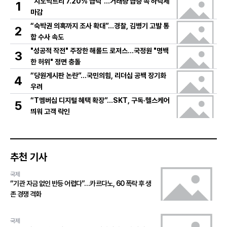
“지노믹트리 7.20% 급락”…거래량 급증 속 하락세
1
마감
“숙박권 의혹까지 조사 확대”…경찰, 김병기 고발 통
2
합 수사 속도
"성공적 작전" 주장한 해롤드 로저스…국정원 "명백
3
한 허위" 정면 충돌
“당원게시판 논란”…국민의힘, 리더십 공백 장기화
4
우려
“T멤버십 디지털 혜택 확장”…SKT, 구독·헬스케어
5
띄워 고객 락인
추천 기사
국제
“기관 자금 없인 반등 어렵다”…카르다노, 60 폭락 후 생
존 경쟁 격화
국제