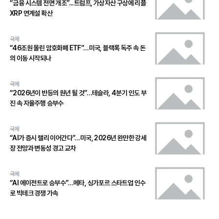
“금융 시스템 전면 개조”...트럼프, 가상자산 구상에 리플
XRP 연계설 확산
국제
“46조원 몰린 암호화폐 ETF”…미국, 블랙록 독주 속 돈
의 이동 시작되나
국제
“2026년이 반등의 원년 될 것”…테슬라, 4분기 인도 부
진 속 자율주행 승부수
국제
“AI가 증시 랠리 이어간다”…미국, 2026년 완만한 강세
장 전망과 변동성 경고 교차
국제
“AI 에이전트로 승부수”…메타, 싱가포르 스타트업 인수
로 빅테크 경쟁 가속