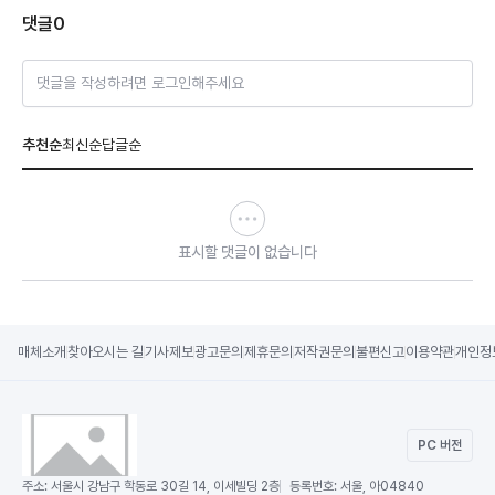
댓글
0
댓글을 작성하려면 로그인해주세요
추천순
최신순
답글순
표시할 댓글이 없습니다
매체소개
찾아오시는 길
기사제보
광고문의
제휴문의
저작권문의
불편신고
이용약관
개인정
PC 버전
주소:
서울시 강남구 학동로 30길 14, 이세빌딩 2층
등록번호:
서울, 아04840