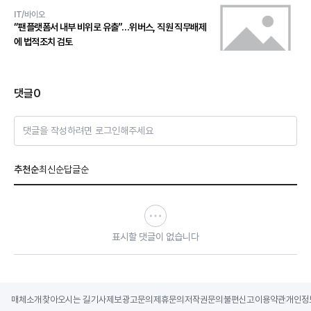
IT/바이오
“팬플랫폼서 내부 비위로 유출”…위버스, 직원 직무배제
에 법적조치 검토
댓글
0
댓글을 작성하려면 로그인해주세요
추천순
최신순
답글순
표시할 댓글이 없습니다
매체소개
찾아오시는 길
기사제보
광고문의
제휴문의
저작권문의
불편신고
이용약관
개인정