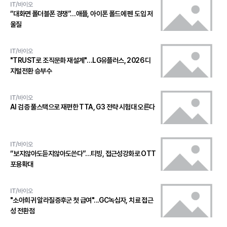
IT/바이오
“대화면 폴더블폰 경쟁”…애플, 아이폰 폴드에 펜 도입 저
울질
IT/바이오
"TRUST로 조직문화 재설계"…LG유플러스, 2026 디
지털전환 승부수
IT/바이오
AI 검증 풀스택으로 재편한 TTA, G3 전략 시험대 오른다
IT/바이오
“보지않아도듣지않아도쓴다”…티빙, 접근성강화로 OTT
포용확대
IT/바이오
"소아희귀 알라질증후군 첫 급여"...GC녹십자, 치료 접근
성 전환점