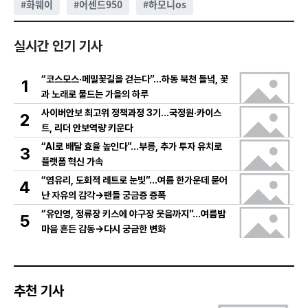
#
화웨이
#
어센드950
#
하모니os
실시간 인기 기사
“코스모스·메밀꽃길을 걷는다”…하동 북천 들녘, 꽃
1
과 노래로 물드는 가을의 하루
사이버안보 최고위 정책과정 3기…국정원·카이스
2
트, 리더 안보역량 키운다
“AI로 배달 효율 높인다”…부릉, 추가 투자 유치로
3
플랫폼 혁신 가속
“염유리, 도회적 레트로 눈빛”…여름 한가운데 묻어
4
난 자유의 감각→팬들 궁금증 증폭
“유인영, 정류장 키스에 야구장 웃음까지”…여름밤
5
마음 흔든 감동→다시 궁금한 변화
추천 기사