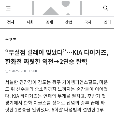
정치
사회
경제
산업
국제
엔터
스포츠
“무실점 릴레이 빛났다”…KIA 타이거즈,
한화전 짜릿한 역전→2연승 탄력
입력
2025.08.01 13:00
서늘한 긴장감이 감도는 광주 기아챔피언스필드, 마운
드 위 선수들의 숨소리까지 느껴지는 순간들이 이어졌
다. KIA 타이거즈는 연패의 무게를 떨치고, 후반기 첫
경기에서 한화 이글스를 상대로 집념의 승부 끝에 짜
릿한 2연승을 일궈냈다. 6회말 나성범의 결연한 2루