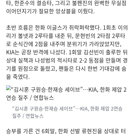
타, 한준수의 결승타, 그리고 불펜진의 완벽한 무실점
이어던지기가 절묘한 앙상블을 이뤘다.
초반 흐름은 한화 이글스가 쥐락펴락했다. 1회초 이의
리가 볼넷과 2루타를 내준 뒤, 문현빈의 2타점 2루타
로 순식간에 2점을 내주며 분위기가 가라앉았지만,
KIA는 곧장 반격에 나섰다. 1회말 김선빈이 출루한 뒤
상대 실책과 나성범의 적시타로 2-2 동점을 만들며 경
기를 원점으로 돌렸고, 팬들은 다시 한번 기대감에 숨
을 죽였다.
“김시훈 구원승·한재승 세이브”…KIA, 한화 제압 2연승
질주 / 연합뉴스
승부를 가른 건 6회말, 한화 선발 류현진을 상대로 터