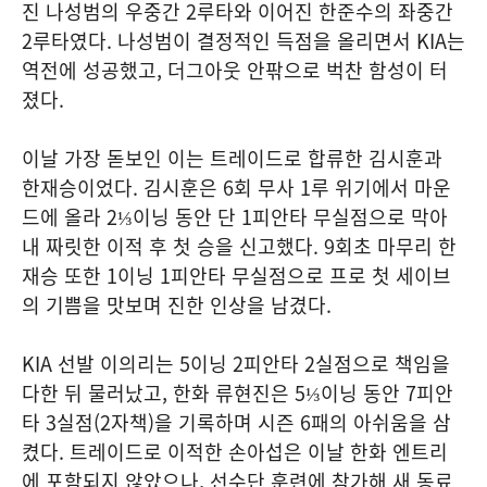
진 나성범의 우중간 2루타와 이어진 한준수의 좌중간
2루타였다. 나성범이 결정적인 득점을 올리면서 KIA는
역전에 성공했고, 더그아웃 안팎으로 벅찬 함성이 터
졌다.
이날 가장 돋보인 이는 트레이드로 합류한 김시훈과
한재승이었다. 김시훈은 6회 무사 1루 위기에서 마운
드에 올라 2⅓이닝 동안 단 1피안타 무실점으로 막아
내 짜릿한 이적 후 첫 승을 신고했다. 9회초 마무리 한
재승 또한 1이닝 1피안타 무실점으로 프로 첫 세이브
의 기쁨을 맛보며 진한 인상을 남겼다.
KIA 선발 이의리는 5이닝 2피안타 2실점으로 책임을
다한 뒤 물러났고, 한화 류현진은 5⅓이닝 동안 7피안
타 3실점(2자책)을 기록하며 시즌 6패의 아쉬움을 삼
켰다. 트레이드로 이적한 손아섭은 이날 한화 엔트리
에 포함되지 않았으나, 선수단 훈련에 참가해 새 동료