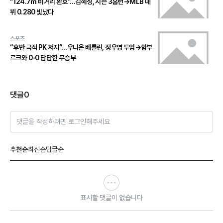
“124.7ｍ 비거리 환호”…김혜성, 시즌 3홈런→MLB 데
뷔 0.280 빛났다
스포츠
“후반 극적 PK 저지”…우니온 베를린, 정우영 투입→함부
르크와 0-0 답답한 무승부
댓글
0
댓글을 작성하려면 로그인해주세요
추천순
최신순
답글순
표시할 댓글이 없습니다