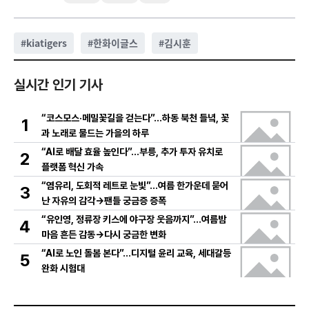
#
kiatigers
#
한화이글스
#
김시훈
실시간 인기 기사
“코스모스·메밀꽃길을 걷는다”…하동 북천 들녘, 꽃
1
과 노래로 물드는 가을의 하루
“AI로 배달 효율 높인다”…부릉, 추가 투자 유치로
2
플랫폼 혁신 가속
“염유리, 도회적 레트로 눈빛”…여름 한가운데 묻어
3
난 자유의 감각→팬들 궁금증 증폭
“유인영, 정류장 키스에 야구장 웃음까지”…여름밤
4
마음 흔든 감동→다시 궁금한 변화
“AI로 노인 돌봄 본다”…디지털 윤리 교육, 세대갈등
5
완화 시험대