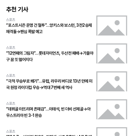
추천 기사
스포츠
“포스트시즌 운명 건 혈투”…양키스와 보스턴, 3전2승제
재격돌→팬심 폭발 예고
스포츠
“12연패의 그림자”…롯데자이언츠, 두산전 패배→가을야
구 꿈 또 멀어지다
스포츠
“극적 무승부로 쐐기”…유럽, 라우리 버디로 13년 만에 미
국 원정 라이더컵 우승→역대 7번째 새 역사
스포츠
“데뷔골 터뜨리며 존재감”…이태석, 빈 더비 선제골→아
우스트리아 빈 3-1 완승
스포츠