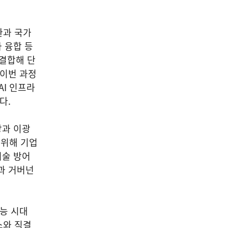
환과 국가
 융합 등
 결합해 단
 이번 과정
AI 인프라
있다.
장과 이광
 위해 기업
기술 방어
과 거버넌
능 시대
소와 직결