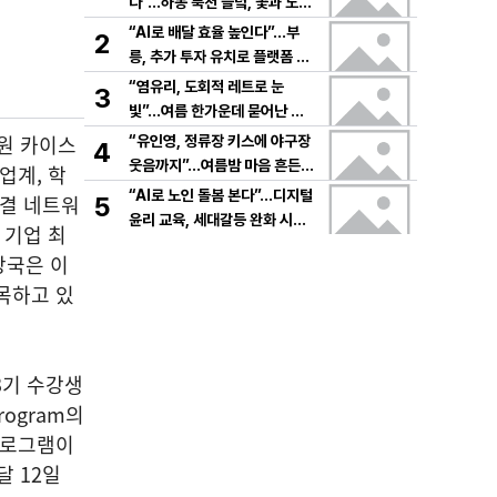
다”…하동 북천 들녘, 꽃과 노래
로 물드는 가을의 하루
“AI로 배달 효율 높인다”…부
2
릉, 추가 투자 유치로 플랫폼 혁
신 가속
“염유리, 도회적 레트로 눈
3
빛”…여름 한가운데 묻어난 자
유의 감각→팬들 궁금증 증폭
원 카이스
“유인영, 정류장 키스에 야구장
4
웃음까지”…여름밤 마음 흔든
업계, 학
감동→다시 궁금한 변화
“AI로 노인 돌봄 본다”…디지털
연결 네트워
5
윤리 교육, 세대갈등 완화 시험
 기업 최
대
당국은 이
목하고 있
3기 수강생
Program의
프로그램이
달 12일