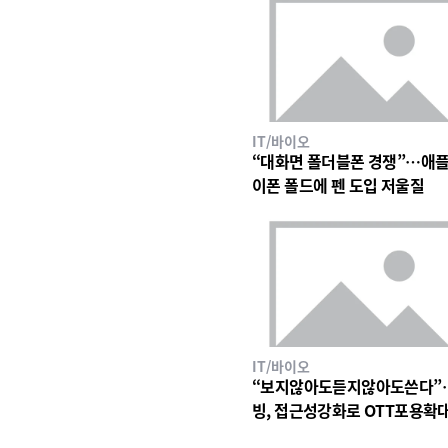
IT/바이오
“대화면 폴더블폰 경쟁”…애플
이폰 폴드에 펜 도입 저울질
IT/바이오
“보지않아도듣지않아도쓴다”
빙, 접근성강화로 OTT포용확