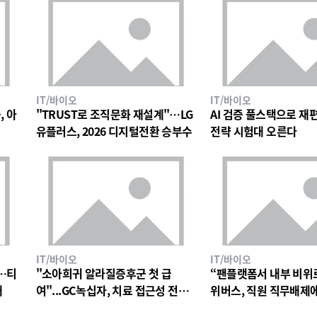
IT/바이오
IT/바이오
, 아
"TRUST로 조직문화 재설계"…LG
AI 검증 풀스택으로 재편한
유플러스, 2026 디지털전환 승부수
전략 시험대 오른다
IT/바이오
IT/바이오
…티
"소아희귀 알라질증후군 첫 급
“팬플랫폼서 내부 비위
대
여"...GC녹십자, 치료 접근성 전환
위버스, 직원 직무배제
점
검토