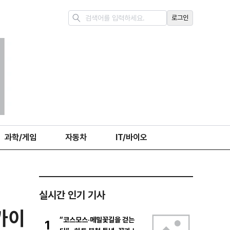
로그인
과학/게임
자동차
IT/바이오
실시간 인기 기사
카이
“코스모스·메밀꽃길을 걷는
1