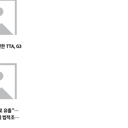
 TTA, G3
로 유출”…
에 법적조치